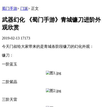
蜀门手游
>
门派
>
正文
武器幻化 《蜀门手游》青城镰刀进阶外
观欣赏
2019-02-13
17173
今天门叔给大家带来的是青城各阶段镰刀的幻化外观：
镰刀：
一阶蓝玉
二阶紫晶
三阶天雷