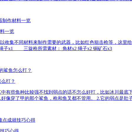
料一览
以收集不同材料来制作需要的武器，比如红色狙击枪等，这里给
子x1 三旋枪所需素材： 角材x2 绳子x2 铜矿石x3
怎么打？
其中有些鱼种比较强不找到弱点的话不怎么好打，比如冰川最底
.好像穿了甲的那个鲨鱼，枪和鱼叉都不管用。 2.它的弱点是肚
技巧心得