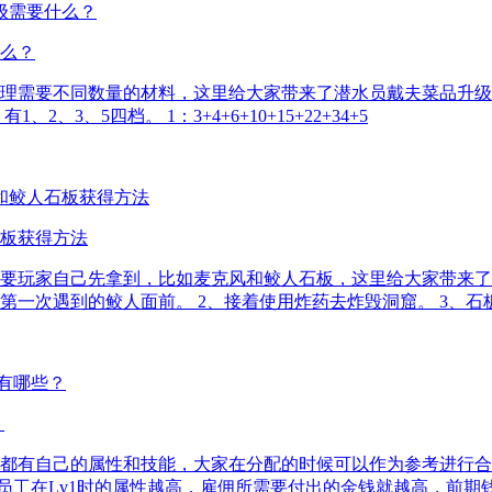
么？
理需要不同数量的材料，这里给大家带来了潜水员戴夫菜品升级
、5四档。 1：3+4+6+10+15+22+34+5
板获得方法
要玩家自己先拿到，比如麦克风和鲛人石板，这里给大家带来了
一次遇到的鲛人面前。 2、接着使用炸药去炸毁洞窟。 3、石
？
都有自己的属性和技能，大家在分配的时候可以作为参考进行合
员工在Lv1时的属性越高，雇佣所需要付出的金钱就越高，前期