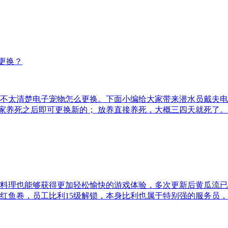
不太清楚电子宠物怎么更换。下面小编给大家带来潜水员戴夫电
玩家养死之后即可更换新的； 放养直接养死，大概三四天就死了。
料理也能够获得更加轻松愉快的游戏体验，多次更新后黄瓜流已
绯红鱼卷，员工比利15级解锁，本身比利也属于特别强的服务员