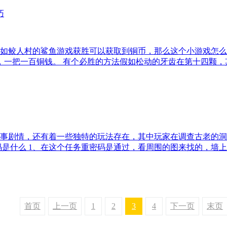
如鲛人村的鲨鱼游戏获胜可以获取到铜币，那么这个小游戏怎么
个，一把一百铜钱。 有个必胜的方法假如松动的牙齿在第十四颗，
故事剧情，还有着一些独特的玩法存在，其中玩家在调查古老的
码是什么 1、在这个任务重密码是通过，看周围的图来找的，墙
首页
上一页
1
2
3
4
下一页
末页