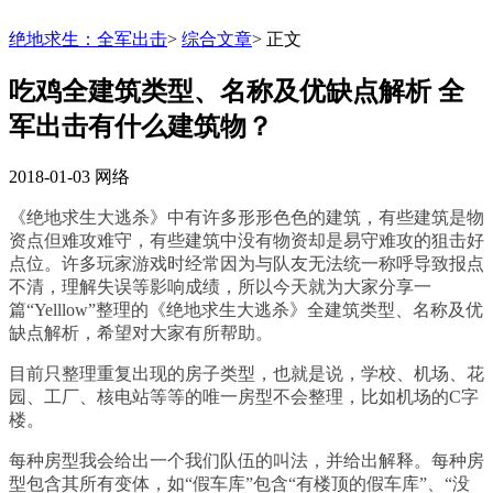
绝地求生：全军出击
>
综合文章
>
正文
吃鸡全建筑类型、名称及优缺点解析 全
军出击有什么建筑物？
2018-01-03
网络
《绝地求生大逃杀》中有许多形形色色的建筑，有些建筑是物
资点但难攻难守，有些建筑中没有物资却是易守难攻的狙击好
点位。许多玩家游戏时经常因为与队友无法统一称呼导致报点
不清，理解失误等影响成绩，所以今天就为大家分享一
篇“Yelllow”整理的《绝地求生大逃杀》全建筑类型、名称及优
缺点解析，希望对大家有所帮助。
目前只整理重复出现的房子类型，也就是说，学校、机场、花
园、工厂、核电站等等的唯一房型不会整理，比如机场的C字
楼。
每种房型我会给出一个我们队伍的叫法，并给出解释。每种房
型包含其所有变体，如“假车库”包含“有楼顶的假车库”、“没