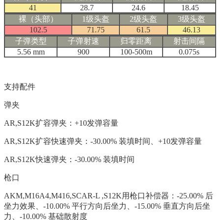
41
28.7
24.6
18.45
裸（头部）
1级头盔
2级头盔
3级头盔
102.5
71.75
61.5
46.13
子弹类型
子弹射速
归零距离
射击间隔
5.56 mm
900
100-500m
0.075s
支持配件
弹夹
AR,S12K扩容弹夹：+10发弹容量
AR,S12K扩容快速弹夹：-30.00% 装填时间、+10发弹容量
AR,S12K快速弹夹：-30.00% 装填时间
枪口
AKM,M16A4,M416,SCAR-L ,S12K用枪口补偿器：-25.00% 后
坐力效果、-10.00% 平行方向后坐力、-15.00% 垂直方向后坐
力、-10.00% 基础散射度