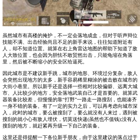
虽然城市有高楼的掩护，不一定会落地成盒，但对于听声辩位
技能不满、出击经验尚且不足的新手来说，往往知道附近有
人，却不知道位置。就算在右上角雷达地图的帮助下知道了敌
人大致位置，也会因为胆怯不敢贸然出击，只能龟缩在角落
里，然后被不断缩小的安全区给逼死。
因此城市是不建议新手跳，城市的地形、环境过分复杂，敌人
会突然出现地方的太多，新手容易稀里糊涂的被击败在城市的
大街小巷里。所以新手还是选择一些相对比较偏僻、远离大城
市、人比较少的地方，安全落地武装自己才是首要的。就算武
器装备比较差，但慢慢的靠“打野”一路走一路搜刮，也能凑齐
一身不错的装备。有了一定的实力之后，可以再考虑向城市深
入，此时的城市，要么被搜刮了，要么就没有人来过，遇到被
搜刮的就小心有敌人埋伏，切莫送快递(虽然也不值钱);没有人
搜刮的地方，就赶紧再升级一下自己的装备。
这里还是得提醒一下各位新手朋友，由于这里建议的落点过于