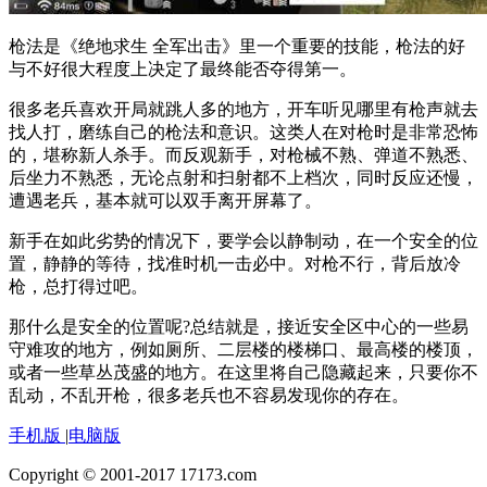
枪法是《绝地求生 全军出击》里一个重要的技能，枪法的好
与不好很大程度上决定了最终能否夺得第一。
很多老兵喜欢开局就跳人多的地方，开车听见哪里有枪声就去
找人打，磨练自己的枪法和意识。这类人在对枪时是非常恐怖
的，堪称新人杀手。而反观新手，对枪械不熟、弹道不熟悉、
后坐力不熟悉，无论点射和扫射都不上档次，同时反应还慢，
遭遇老兵，基本就可以双手离开屏幕了。
新手在如此劣势的情况下，要学会以静制动，在一个安全的位
置，静静的等待，找准时机一击必中。对枪不行，背后放冷
枪，总打得过吧。
那什么是安全的位置呢?总结就是，接近安全区中心的一些易
守难攻的地方，例如厕所、二层楼的楼梯口、最高楼的楼顶，
或者一些草丛茂盛的地方。在这里将自己隐藏起来，只要你不
乱动，不乱开枪，很多老兵也不容易发现你的存在。
手机版
|
电脑版
Copyright © 2001-2017 17173.com