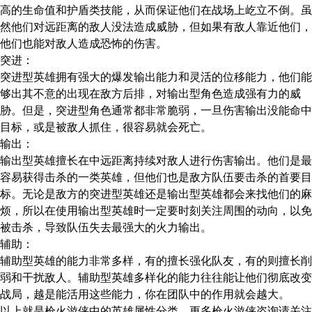
高的生命值和护盾类技能，从而保证他们在战场上屹立不倒。虽
然他们对远距离的敌人没法造成威胁，但如果有敌人靠近他们，
他们也能对敌人造成恐怖的伤害。
突进：
突进型英雄拥有强大的爆发输出能力和灵活的位移能力，他们能
够出其不意的出现在敌方后排，对输出型角色造成强有力的威
胁。但是，突进型角色通常都非常脆弱，一旦伤害输出没能命中
目标，或是被敌人抓住，很容易就会死亡。
输出：
输出型英雄擅长在中远距离持续对敌人进行伤害输出。他们是最
容易获得击杀的一类英雄，但他们也是敌方队伍要击杀的首要目
标。无论是敌方的突进型英雄还是输出型英雄都会来找他们的麻
烦，所以在使用输出型英雄时一定要时刻关注周围的动向，以免
被击杀，导致队伍失去最强大的火力输出。
辅助：
辅助型英雄的能力非常多样，有的擅长强化队友，有的则擅长削
弱和干扰敌人。辅助型英雄多样化的能力往往能让他们彻底改变
战局，越是能活用这些能力，你在团队中的作用就会越大。
以上就是枪火游侠中的英雄属性分类，更多枪火游侠咨询请关注