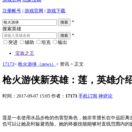
注册帐号
|
游戏官网
|
游戏下载
*
搜索英雄
*
突进
辅助
坦克
输出
蛮族之王
17173
>
枪火游侠（news）
>
资讯
>
正文
枪火游侠新英雄：莲，英雄介
时间：2017-09-07 15:05
作者：
17173
手机订阅
神评论
莲是一名使用水晶步枪的伤害型角色，她非常擅长在中远距离
也可以让她及时躲避危险。她的终极技能能够对直线范围内的