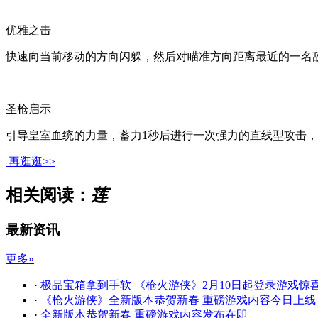
优雅之击
快速向当前移动的方向闪躲，然后对瞄准方向距离最近的一名敌
圣枪启示
引导皇室血统的力量，蓄力1秒后进行一次强力的直线型攻击，
再逛逛>>
相关阅读：
莲
最新资讯
更多»
·
极品宝箱拿到手软 《枪火游侠》2月10日起登录游戏惊
·
《枪火游侠》全新版本恭贺新春 重磅游戏内容今日上线
·
全新版本恭贺新春 重磅游戏内容发布在即