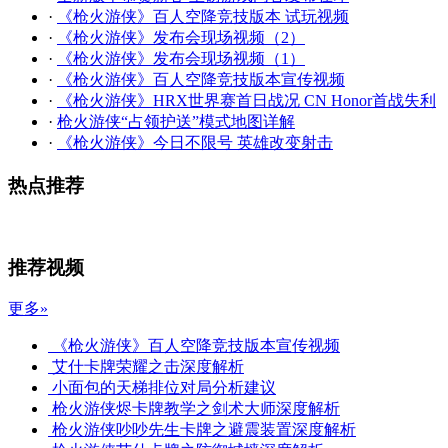
·
《枪火游侠》百人空降竞技版本 试玩视频
·
《枪火游侠》发布会现场视频（2）
·
《枪火游侠》发布会现场视频（1）
·
《枪火游侠》百人空降竞技版本宣传视频
·
《枪火游侠》HRX世界赛首日战况 CN Honor首战失利
·
枪火游侠“占领护送”模式地图详解
·
《枪火游侠》今日不限号 英雄改变射击
热点推荐
推荐视频
更多»
《枪火游侠》百人空降竞技版本宣传视频
艾什卡牌荣耀之击深度解析
小面包的天梯排位对局分析建议
枪火游侠烬卡牌教学之剑术大师深度解析
枪火游侠吵吵先生卡牌之避震装置深度解析