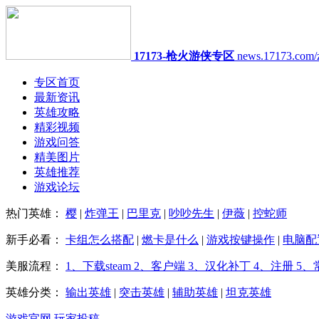
17173-枪火游侠专区
news.17173.com/
专区首页
最新资讯
英雄攻略
精彩视频
游戏问答
精美图片
英雄推荐
游戏论坛
热门英雄：
樱
|
炸弹王
|
巴里克
|
吵吵先生
|
伊薇
|
控蛇师
新手必看：
卡组怎么搭配
|
燃卡是什么
|
游戏按键操作
|
电脑配
美服流程：
1、下载steam
2、客户端
3、汉化补丁
4、注册
5、
英雄分类：
输出英雄
|
突击英雄
|
辅助英雄
|
坦克英雄
游戏官网
玩家投稿