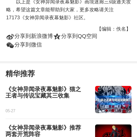
以上是《女神异闻录夜幕魅影》画境迷廊三s级通关攻
略，希望这篇文章能帮助到大家，更多攻略请关注
17173《女神异闻录夜幕魅影》社区
。
【编辑：佚名】
t
z
分享到新浪微博
分享到QQ空间
w
分享到微信
精华推荐
《女神异闻录夜幕魅影》猫之
王者与传说宝藏其三收集
05-27
《女神异闻录夜幕魅影》推荐
两套开荒阵容