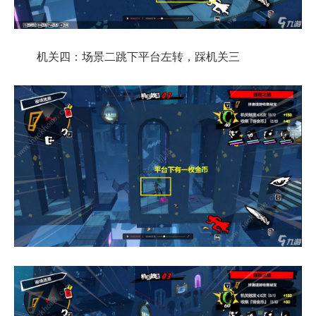
机关四：场景二跳下平台左转，踩机关三