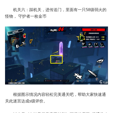
机关六：踩机关，进传送门，里面有一只58级弱火的
怪物， 守护者一枚金币
根据图示情况内容轻松完美通关吧，帮助大家快速通
关此迷宫达成s级评价。