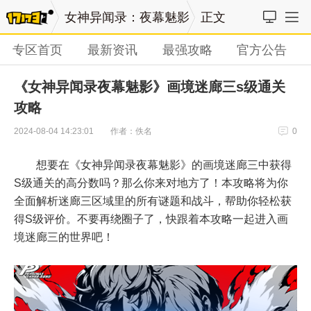
女神异闻录：夜幕魅影
正文
专区首页
最新资讯
最强攻略
官方公告
《女神异闻录夜幕魅影》画境迷廊三s级通关
攻略
作者：佚名
2024-08-04 14:23:01
0
想要在《女神异闻录夜幕魅影》的画境迷廊三中获得
S级通关的高分数吗？那么你来对地方了！本攻略将为你
全面解析迷廊三区域里的所有谜题和战斗，帮助你轻松获
得S级评价。不要再绕圈子了，快跟着本攻略一起进入画
境迷廊三的世界吧！