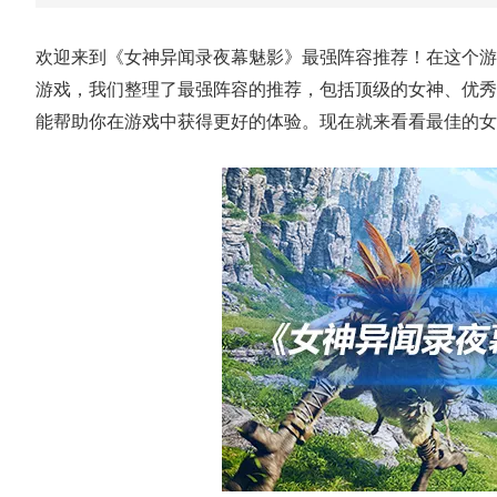
欢迎来到《女神异闻录夜幕魅影》最强阵容推荐！在这个游
游戏，我们整理了最强阵容的推荐，包括顶级的女神、优秀
能帮助你在游戏中获得更好的体验。现在就来看看最佳的女