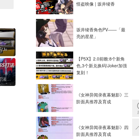
怪盗映像 | 坂井绫香
坂井绫香角色PV——「最
亮的星星」
【P5X】2.0前瞻:8个新角色,3个新兑换码!Joker加强复刻！
【P5X】2.0前瞻:8个新角
色,3个新兑换码!Joker加强
复刻！
《女神异闻录夜幕魅影》主线最终boss打法攻略
《女神异闻录夜幕魅影》三
阶面具推荐及育成
《女神异闻录夜幕魅影》四
阶面具推荐及育成