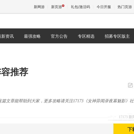
新网游
新页游
礼包/激活码
今日开服
热门页游
最新资讯
最强攻略
官方公告
专区精选
招募专区版主
魔兽
天堂
阵容推荐
王权与
篇文章能帮助到大家，更多攻略请关注17173《女神异闻录夜幕魅影》社
17173 
下