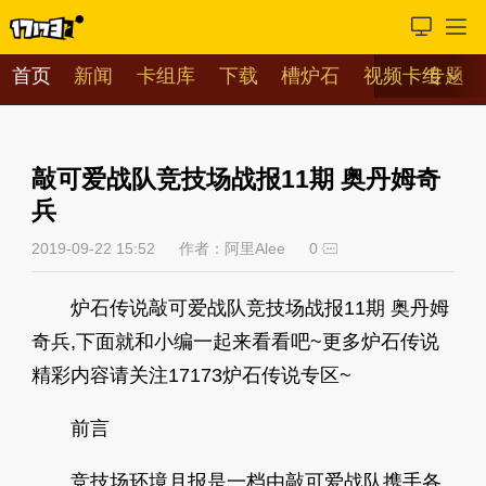
首页
新闻
卡组库
下载
槽炉石
视频
卡组
专题
敲可爱战队竞技场战报11期 奥丹姆奇
兵
2019-09-22 15:52
作者：阿里Alee
0
炉石传说敲可爱战队竞技场战报11期 奥丹姆
奇兵,下面就和小编一起来看看吧~更多炉石传说
精彩内容请关注17173炉石传说专区~
前言
竞技场环境月报是一档由敲可爱战队携手各