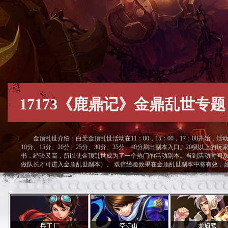
17173《鹿鼎记》金鼎乱世专题
金顶乱世介绍：白天金顶乱世活动在11：00，15：00，17：00开始，
10分、15分、20分、25分、30分、35分、40分刷出副本入口。20级以
书，经验又高，所以使金顶乱世成为了一个热门的活动副本。当到活动时间
做队长才可进入金顶乱世副本）。 双倍经验效果在金顶乱世副本中将有效，