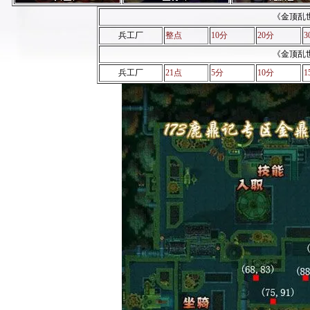
《金顶乱
兵工厂
整点
10分
20分
3
《金顶乱
兵工厂
21点
5分
10分
1