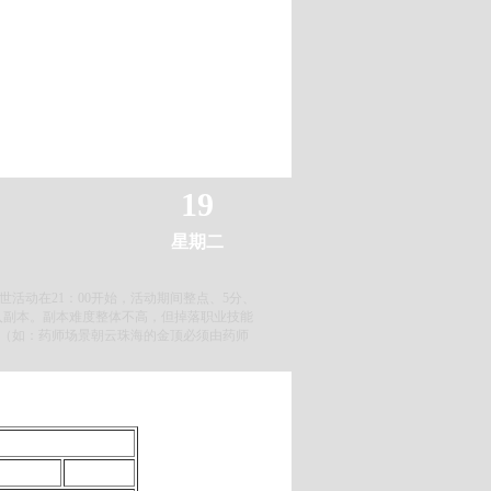
2011年04月
19
星期二
乱世活动在21：00开始，活动期间整点、5分、
人进入副本。副本难度整体不高，但掉落职业技能
（如：药师场景朝云珠海的金顶必须由药师
。