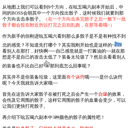
从地图上我们可以看到9个方向，在吆五喝六副本开始后，中
间的BOSS会朝其中一个方向投出骰子，这时候我们就要到那
个方向去击杀骰子。
（在一个方向击杀完骰子之后一般下一批
骰子都会投在附近所以打完之后别乱跑，在那等着哦~）
作为新手的你刚进吆五喝六看到那么多骰子是不是有种找不到
北的感觉？不知道先打哪个？其实我刚开始也是这样的~
看别人在那打，好快啊~~~自己感觉就是一打酱油的~~就在那
想是不是自己的攻击太低了？装备太垃圾了？然后去看看别人
的装备也不比自己好
那到底怎么回事呢？
其实并不是你装备垃圾，这里面
有个诀窍
哦~~~~是什么诀窍
呢？今天我就告诉大家哦~~
首先在这告诉大家骰子在被打死之后会产生一个
自爆
的效果，
会伤及它周围的骰子，这样它周围的骰子的血量会变少，可以
让我们更快打死骰子。
再介绍下吆五喝六副本中3种颜色的骰子的属性吧！