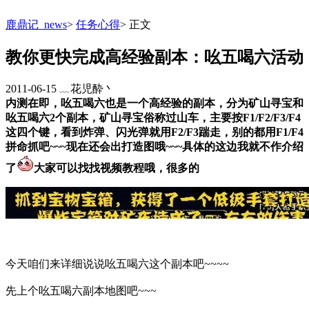
鹿鼎记_news
>
任务心得
>
正文
教你更快完成高经验副本：吆五喝六活动
2011-06-15
﹏花児酔丶
内测在即，吆五喝六也是一个高经验的副本，分为矿山寻宝和
吆五喝六2个副本，矿山寻宝俗称过山车，主要按F1/F2/F3/F4
这四个键，看到炸弹、闪光弹就用F2/F3踹走，别的都用F1/F4
拼命抓吧~~~现在还会出打造图哦~~~具体的这边我就不作介绍
了
大家可以找找视频教程哦，很多的
今天咱们来详细说说吆五喝六这个副本吧~~~~
先上个吆五喝六副本地图吧~~~