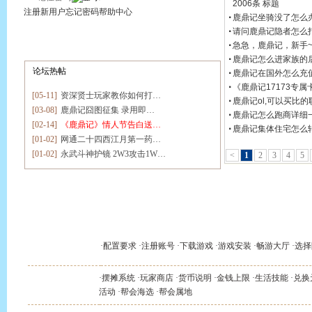
注册新用户
忘记密码
帮助中心
论坛热帖
[05-11]
资深贤士玩家教你如何打…
[03-08]
鹿鼎记囧图征集 录用即…
[02-14]
《鹿鼎记》情人节告白送…
[01-02]
网通二十四西江月第一药…
[01-02]
永武斗神护镜 2W3攻击1W…
新手上路
·
配置要求
·
注册账号
·
下载游戏
·
游戏安装
·
畅游大厅
·
选择
·
摆摊系统
·
玩家商店
·
货币说明
·
金钱上限
·
生活技能
·
兑换
经济体系
活动
·
帮会海选
·
帮会属地