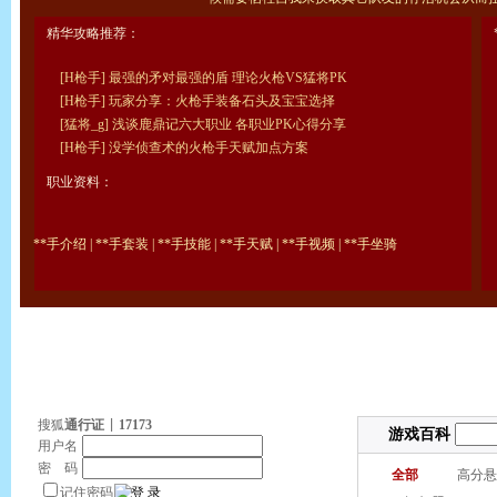
精华攻略推荐：
*
[H枪手]
最强的矛对最强的盾 理论火枪VS猛将PK
[H枪手]
玩家分享：火枪手装备石头及宝宝选择
[猛将_g]
浅谈鹿鼎记六大职业 各职业PK心得分享
[H枪手]
没学侦查术的火枪手天赋加点方案
职业资料：
**手介绍
|
**手套装
|
**手技能
|
**手天赋
|
**手视频
|
**手坐骑
搜狐
通行证
|
17173
用户名
密 码
记住密码