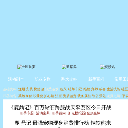
活动副本
职业专栏
游戏攻略
新手百问
常用工
基础资料:
注册
安装
快捷键
熟悉游戏:
组队
结拜
知己
结婚
拜师
帮会
生活技能
社区
武器装备:
英雄令套
职业套
护心镜
法宝
资质鉴定
装备属性
装备强化
龙掘之境:
平
《鹿鼎记》百万钻石跨服战天擎赛区今日开战
新手专题
|
活动宝典
|
新手百问
|
加点模拟器
|
金顶坐标
鹿
鼎记 最强宠物现身消费排行榜 钢铁熊来