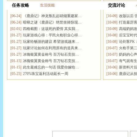
任务攻略
生活技能
交流讨论
[06-24]
《鹿鼎记》神龙叛乱起硝烟重建家…
[10-09]
改版以后 
[06-24]
暗蟒之谜《鹿鼎记》绝世坐骑惊现…
[10-09]
打造最厉害
[02-01]
四格截图：这该死的爱情 其实我…
[10-09]
高端奶妈攻
[01-27]
玩家游戏心得：平民火枪职业心得…
[10-08]
后宝宝时代
[01-27]
玩家给畅游的建议 希望游戏越来…
[10-08]
论剑客PK
[01-27]
玩家讨论如何在利用原有的道具来…
[10-07]
火枪手第二
[01-27]
冰魄银翼黄金称号 百万钻石竞技…
[10-07]
奶妈的心声
[01-15]
冰魄银翼黄金称号 百万钻石竞技…
[10-07]
有气就有生
[01-15]
此生最难忘的一句话 我爱你嫁给…
[10-06]
新资料片后
[05-25]
270%珠宝返利活动延长一周
[10-06]
鹿鼎记从技