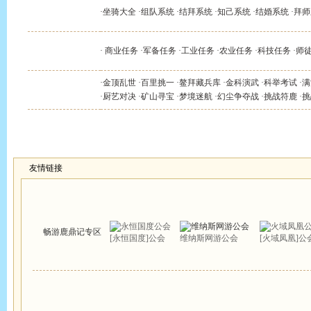
社交资料
·
坐骑大全
·
组队系统
·
结拜系统
·
知己系统
·
结婚系统
·
拜师
任务资料
·
商业任务
·
军备任务
·
工业任务
·
农业任务
·
科技任务
·
师
·
金顶乱世
·
百里挑一
·
鳌拜藏兵库
·
金科演武
·
科举考试
·
活动资料
·
厨艺对决
·
矿山寻宝
·
梦境迷航
·
幻尘争夺战
·
挑战符鹿
·
友情链接
畅游鹿鼎记专区
[永恒国度]公会
维纳斯网游公会
[火域凤凰]公