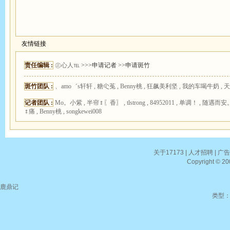
友情链接
责任编辑 :
㊣心人℡
>>>申请记者
>>申请斑竹
斑竹团队 :
、amo゛s轩轩 , 糖尐菟 , Benny桃 , 狂飙美利坚 , 我的车喝牛奶 , 
记者团队 :
Mo。小紫 , 半帘♀〖香〗 , tlstrong , 84952011 , 单调！ , 随遇而安
♀痛 , Benny桃 , songkewei008
关于17173
|
人才招聘
|
广
Copyright © 200
鹿鼎记
类型