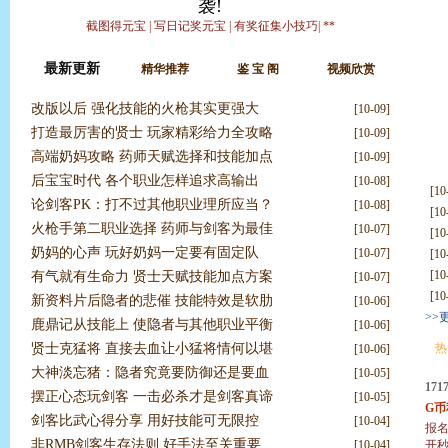
袭!
截图得元宝
|
写日记奖元宝
|
有奖征集小技巧
|
**
最新更新
精华推荐
鉴 宝 阁
视频欣赏
改版以后 强化技能的火枪其实更强大
[10-09]
打造最厉害的贤士 玩家精彩给力全攻略
[10-09]
更多
高端奶妈攻略 药师天赋选择和技能加点
[10-09]
后宝宝时代 各个职业怎样追求高输出
[10-08]
[10
论剑客PK：打不过其他职业理所应当？
[10-08]
[10
火枪手第二职业选择 药师与剑客为最佳
[10-07]
[10
奶妈的心声 玩好奶妈一定要有固定队
[10-07]
[10
[10
有气就有生命力 贤士天赋技能加点方案
[10-07]
[10
新资料片后隐者的悲催 技能特效是软肋
[10-06]
>>
鹿鼎记从技能上 使隐者与其他职业平衡
[10-06]
贤士克猛将 直接去血让小猛将情何以堪
热
[10-06]
大神淡忘猪：隐者究竟要防御还是要血
[10-05]
17
摆正心态玩剑客 一击必杀才是剑客真谛
[10-05]
G币
剑客比武心得分享 用好技能可无限控
[10-04]
报
非RMB剑客生存法则 好手法至关重要
[10-04]
开