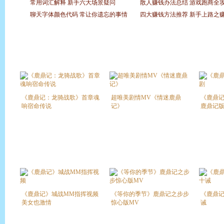
练级路
常用词汇解释
新手六大场景疑问
散人赚钱办法总结
游戏跑商全
效率升级
聊天字体颜色代码
常让你遗忘的事情
四大赚钱方法推荐
新手上路之
《鹿鼎记：龙骑战歌》首章魂
超唯美剧情MV《情迷鹿鼎
《鹿鼎
响宿命传说
记》
鹿鼎记
《鹿鼎记》城战MM指挥视频
《等你的季节》鹿鼎记之步步
《鹿鼎记
美女也激情
惊心版MV
诫