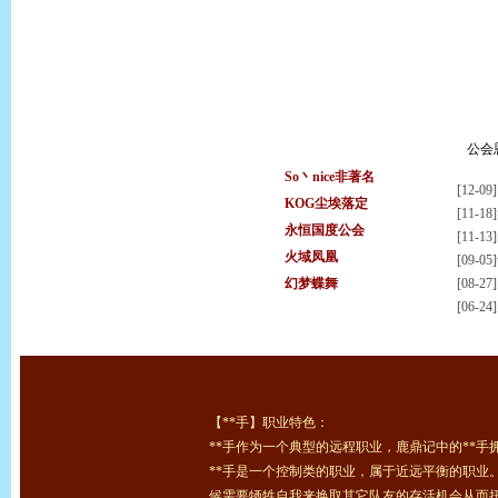
公会
So丶nice非著名
[12-09]
KOG尘埃落定
[11-18]
永恒国度公会
[11-13]
火域凤凰
[09-05]
幻梦蝶舞
[08-27]
[06-24]
【**手】职业特色：
**手作为一个典型的远程职业，鹿鼎记中的**手
**手是一个控制类的职业，属于近远平衡的职业
候需要牺牲自我来换取其它队友的存活机会从而