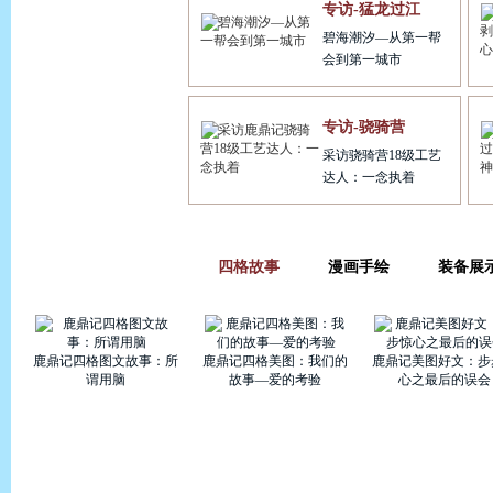
专访-猛龙过江
申请记者
碧海潮汐—从第一帮
会到第一城市
记者工资待遇
专访-骁骑营
记者稿件格式
采访骁骑营18级工艺
达人：一念执着
四格故事
漫画手绘
装备展
鹿鼎记四格图文故事：所
鹿鼎记四格美图：我们的
鹿鼎记美图好文：步
谓用脑
故事—爱的考验
心之最后的误会