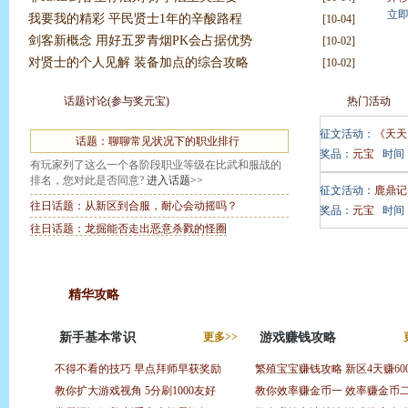
立
我要我的精彩 平民贤士1年的辛酸路程
[10-04]
剑客新概念 用好五罗青烟PK会占据优势
[10-02]
对贤士的个人见解 装备加点的综合攻略
[10-02]
话题讨论(参与奖元宝)
热门活动
征文活动：
《天天
话题：聊聊常见状况下的职业排行
奖品：
元宝
时间
有玩家列了这么一个各阶段职业等级在比武和服战的
排名，您对此是否同意?
进入话题>>
征文活动：
鹿鼎记
往日话题：从新区到合服，耐心会动摇吗？
奖品：
元宝
时间
往日话题：龙掘能否走出恶意杀戮的怪圈
精华攻略
更多>>
新手基本常识
更多>>
游戏赚钱攻略
不得不看的技巧
早点拜师早获奖励
繁殖宝宝赚钱攻略
新区4天赚60
练级路
教你扩大游戏视角
5分刷1000友好
教你效率赚金币一
效率赚金币