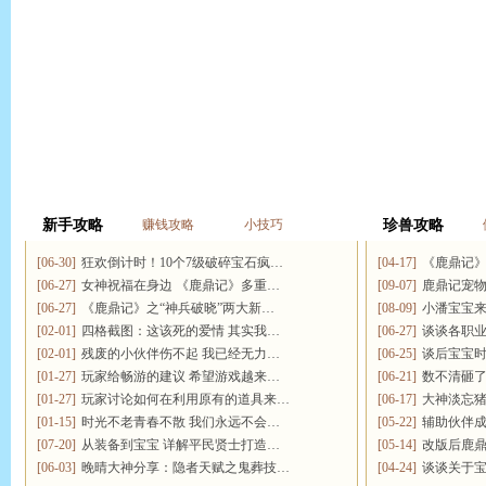
新手攻略
赚钱攻略
小技巧
珍兽攻略
[06-30]
狂欢倒计时！10个7级破碎宝石疯…
[04-17]
《鹿鼎记
[06-27]
女神祝福在身边 《鹿鼎记》多重…
[09-07]
鹿鼎记宠
[06-27]
《鹿鼎记》之“神兵破晓”两大新…
[08-09]
小潘宝宝来
[02-01]
四格截图：这该死的爱情 其实我…
[06-27]
谈谈各职业
[02-01]
残废的小伙伴伤不起 我已经无力…
[06-25]
谈后宝宝
[01-27]
玩家给畅游的建议 希望游戏越来…
[06-21]
数不清砸
[01-27]
玩家讨论如何在利用原有的道具来…
[06-17]
大神淡忘
[01-15]
时光不老青春不散 我们永远不会…
[05-22]
辅助伙伴成
[07-20]
从装备到宝宝 详解平民贤士打造…
[05-14]
改版后鹿
[06-03]
晚晴大神分享：隐者天赋之鬼葬技…
[04-24]
谈谈关于