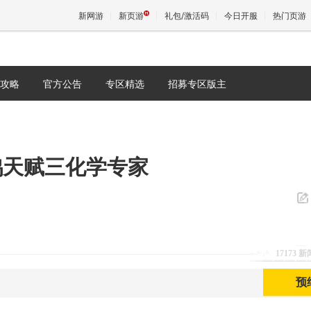
新网游
新页游
礼包/激活码
今日开服
热门页游
攻略
官方公告
专区精选
招募专区版主
魔兽
天堂
鸡天赋三化学专家
王权与
17173 
预