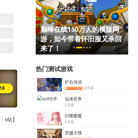
巅峰在线150万人的横版网
死人不偿命
游，如今带着怀旧服又杀回
）
来了！
热门测试游戏
炉石传说
2天前
更多
仙侠世界
2天前
闪耀暖暖
：b站】
2天前
穿越火线