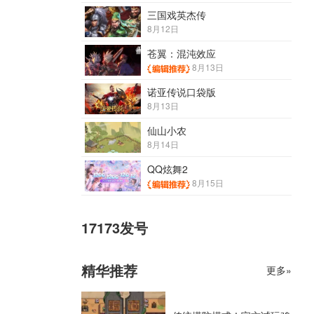
三国戏英杰传
8月12日
苍翼：混沌效应
8月13日
诺亚传说口袋版
8月13日
仙山小农
8月14日
QQ炫舞2
8月15日
17173发号
精华推荐
更多»