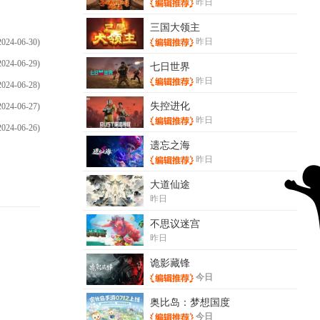
昨日
三国大领主
昨日
2024-06-30)
2024-06-29)
七日世界
昨日
2024-06-28)
失控进化
2024-06-27)
昨日
2024-06-26)
遗忘之海
昨日
大道仙途
昨日
不思议迷宫
昨日
诡影藏锋
今日
奥比岛：梦想国度
今日