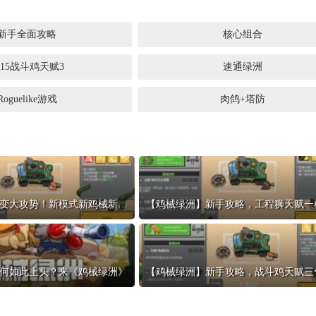
新手全面攻略
核心组合
15战斗鸡天赋3
速通绿洲
Roguelike游戏
肉鸽+塔防
【鸡械绿洲】灾变大攻势！新模式新鸡械新地图
何如此上头？来《鸡械绿洲》