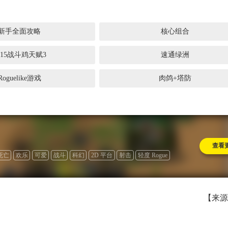
新手全面攻略
核心组合
7周年庆典 争霸赛大区火
一看吓一跳：雷
15战斗鸡天赋3
速通绿洲
爆开启
的囧图集（1170
Roguelike游戏
肉鸽+塔防
查看
死亡
欢乐
可爱
战斗
科幻
2D 平台
射击
轻度 Rogue
生存
俯视射击
动作
【来源