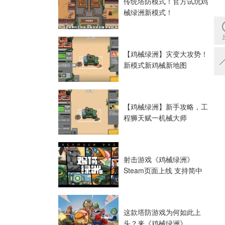
传统塔防模式！官方试玩鸡
械绿洲新模式！
【鸡械绿洲】灾变大攻势！
新模式新鸡械新地图
【鸡械绿洲】新手攻略，工
程狮天赋一机械大师
射击游戏《鸡械绿洲》
Steam页面上线 支持简中
这款塔防游戏为何如此上
头？来《鸡械绿洲》