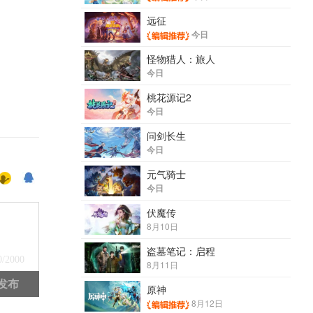
远征
今日
怪物猎人：旅人
今日
桃花源记2
今日
问剑长生
今日
元气骑士
今日
伏魔传
8月10日
盗墓笔记：启程
0
/2000
8月11日
发布
原神
8月12日