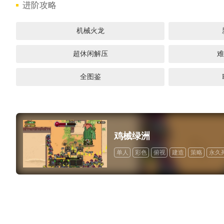
进阶攻略
机械火龙
1
超休闲解压
难
全图鉴
鸡械绿洲
单人
彩色
俯视
建造
策略
永久
像素图形
类 Rogue
塔防
程序生成