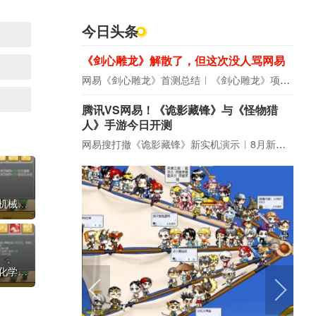
今日头条
《剑心雕龙》解散了，但这次没人骂网易
网易《剑心雕龙》首测总结
《剑心雕龙》项目宣布解散
腾讯VS网易！《诡影藏锋》与《怪物猎
人》手游今日开测
网易搜打撤《诡影藏锋》新实机演示
8月新游前瞻：《诡秘之主》领衔
【鸡械绿洲】新手攻略，工程狮天赋一机械大师
【鸡械绿洲】新手攻略，战斗鸡天赋三化学专家