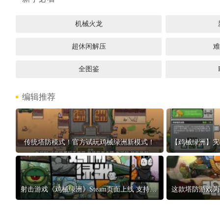
机械火龙
超休闲解压
难
全图鉴
编辑推荐
传统塔防模式！官方试玩鸡械绿洲新模式！
射击游戏《鸡械绿洲》Steam页面上线 支持简中
这款塔防游戏为