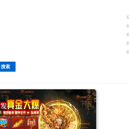
(
(
(
(
(