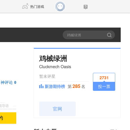
热门游戏
DNF
传奇4
剑网3旗舰版
新天龙八部
鸡械绿洲
Cluckmech Oasis
自由
诛仙世界
新仙侠5
暂未评星
2731
神评论
0
285
新游期待榜
第
名
投一票
新闻导语
官网
约