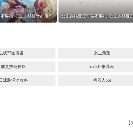
不要抽_公主连结绫音好用吗
主线22图装备
女主角望
目前竞技场攻略
rank10推荐表
日泳装活动攻略
机器人bot
【