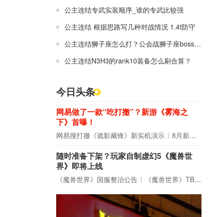
公主连结专武实装顺序_谁的专武比较强
公主连结 根据思路写几种对战情况 1.4t防守
公主连结狮子座怎么打？公会战狮子座boss数据
公主连结N3H3的rank10装备怎么刷合算？
今日头条
网易做了一款“吃打撤”？新游《雾海之
下》首曝！
网易搜打撤《诡影藏锋》新实机演示
8月新游前瞻：《诡秘之主》领衔
随时准备下架？玩家自制虚幻5《魔兽世
界》即将上线
《魔兽世界》国服整治公告
《魔兽世界》TBC周年大更：双经典团本回归！