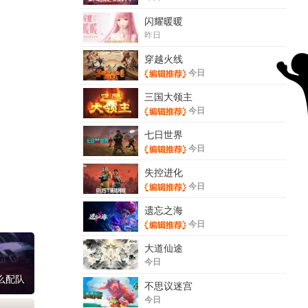
闪耀暖暖
昨日
穿越火线
今日
三国大领主
今日
七日世界
今日
失控进化
今日
遗忘之海
今日
大道仙途
今日
么配队
不思议迷宫
今日