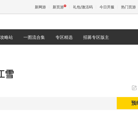
新网游
新页游
礼包/激活码
今日开服
热门页游
攻略站
一图流合集
专区精选
招募专区版主
魔兽
天堂
江雪
王权与
预