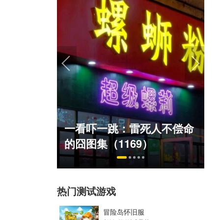
U开始，为
一看吓一跳：雷死人不偿命
"躲不掉
的囧图集（1169）
热门测试游戏
冒险岛怀旧服