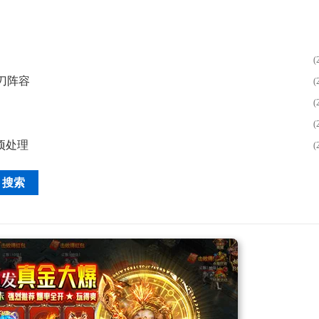
(
刀阵容
(
(
(
项处理
(