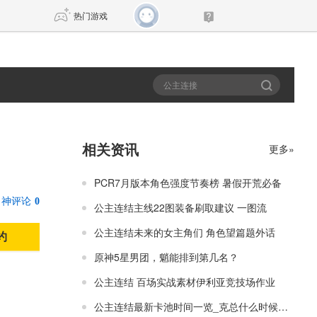
热门游戏
DNF
传奇4
剑网3旗舰版
新天龙八部
相关资讯
更多»
自由
诛仙世界
新仙侠5
PCR7月版本角色强度节奏榜 暑假开荒必备
神评论
0
公主连结主线22图装备刷取建议 一图流
公主连结未来的女主角们 角色望篇题外话
约
原神5星男团，魈能排到第几名？
公主连结 百场实战素材伊利亚竞技场作业
公主连结最新卡池时间一览_克总什么时候出？