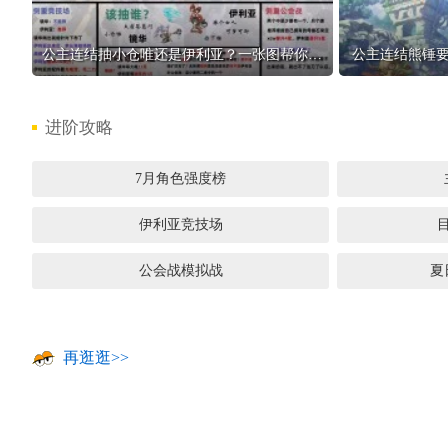
公主连结抽小仓唯还是伊利亚？一张图帮你搞定
公主连结熊锤要
进阶攻略
7月角色强度榜
伊利亚竞技场
公会战模拟战
夏
再逛逛>>