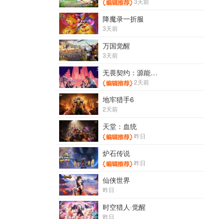
3天前
降魔录一折服
3天前
万国觉醒
3天前
无畏契约：源能行动
2天前
地牢猎手6
2天前
天堂：血统
昨日
炉石传说
昨日
仙侠世界
昨日
时空猎人·觉醒
昨日