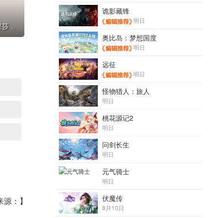
诡影藏锋
明日
公主连结亚里莎要不要抽_公主连结亚里莎好用吗
奥比岛：梦想国度
明日
远征
明日
怪物猎人：旅人
明日
桃花源记2
明日
问剑长生
明日
元气骑士
明日
伏魔传
来源：】
8月10日