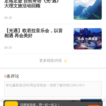
定格足迹 自然寄语《光·遇》
大理文旅活动回顾
08-28
【光遇】欧若拉音乐会，以音
相遇 再会美好
08-28
更多精彩内容
0
条评论
评论赢取激活码/周边等奖励！加群了解详情224611913
发布
玩硬核游戏，用一起一起上！