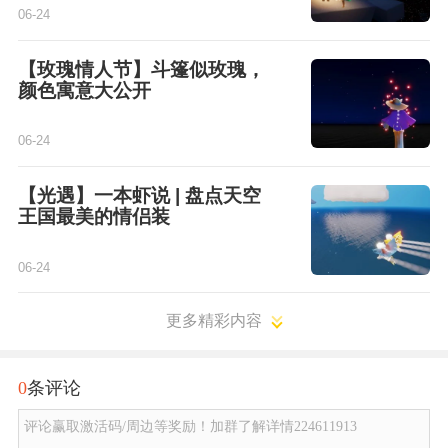
06-24
【玫瑰情人节】斗篷似玫瑰，
颜色寓意大公开
06-24
【光遇】一本虾说 | 盘点天空
王国最美的情侣装
06-24
更多精彩内容
0
条评论
评论赢取激活码/周边等奖励！加群了解详情224611913