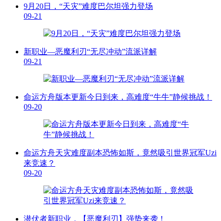
9月20日，“天灾”难度巴尔坦强力登场
09-21
新职业—恶魔利刃“无尽冲动”流派详解
09-21
命运方舟版本更新今日到来，高难度“牛牛”静候挑战！
09-20
命运方舟天灾难度副本恐怖如斯，竟然吸引世界冠军Uzi
来竞速？
09-20
潜伏者新职业，【恶魔利刃】强势来袭！