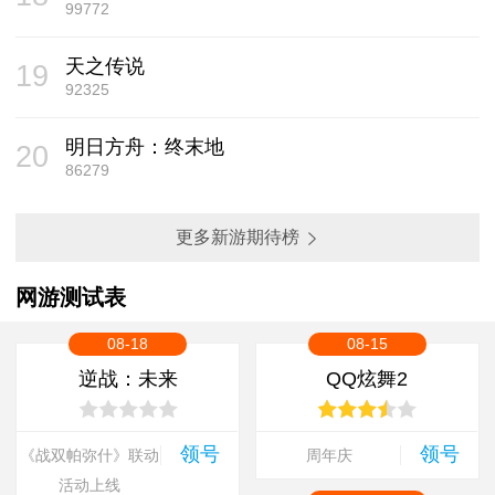
99772
天之传说
19
92325
明日方舟：终末地
20
86279
更多新游期待榜
网游测试表
08-18
08-15
逆战：未来
QQ炫舞2
领号
领号
《战双帕弥什》联动
周年庆
活动上线