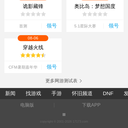
诡影藏锋
奥比岛：梦想国度
领号
领号
首测
5.1星际大赛
08-06
穿越火线
领号
CFM暑期嘉年华
更多网游测试表
新闻
找游戏
手游
怀旧频道
DNF
电脑版
下载APP
copyright © 2001-2026 17173.com