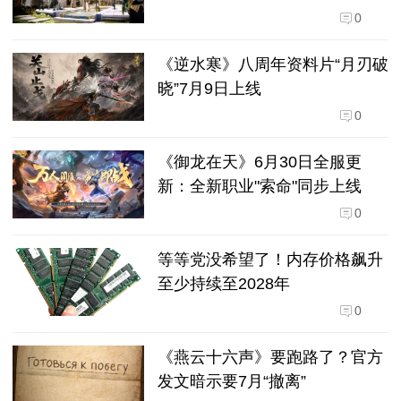
0
《逆水寒》八周年资料片“月刃破
晓”7月9日上线
0
《御龙在天》6月30日全服更
新：全新职业"索命"同步上线
0
等等党没希望了！内存价格飙升
至少持续至2028年
0
《燕云十六声》要跑路了？官方
发文暗示要7月“撤离”