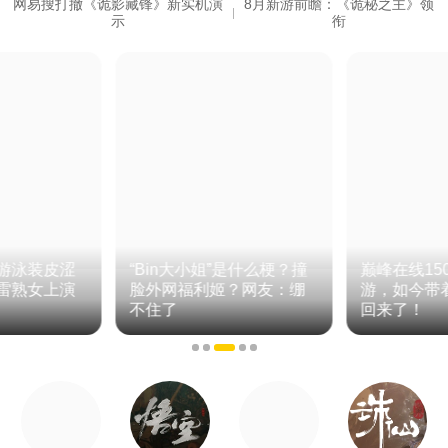
网易搜打撤《诡影藏锋》新实机演
8月新游前瞻：《诡秘之主》领
示
衔
游泳装皮涩
“Bin大小姐”是什么梗？撞
巅峰在线15
雷熟女上演
脸外网福利姬？网友：绷
游，如今带
不住了
回来了！