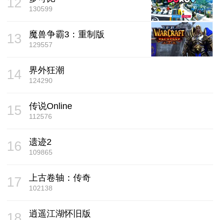
12
130599
魔兽争霸3：重制版
13
129557
界外狂潮
14
124290
传说Online
15
112576
遗迹2
16
109865
上古卷轴：传奇
17
102138
逍遥江湖怀旧版
18