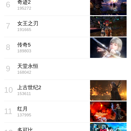
奇迹2
6
195272
女王之刃
7
191665
传奇5
8
189803
天堂永恒
9
168042
上古世纪2
10
153611
红月
11
137995
多可比