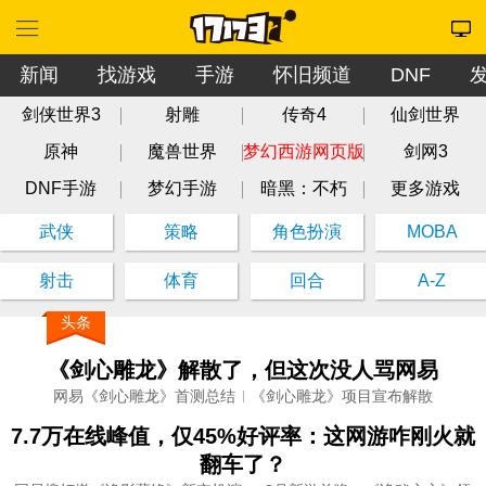
新闻
找游戏
手游
怀旧频道
DNF
剑侠世界3
射雕
传奇4
仙剑世界
原神
魔兽世界
梦幻西游网页版
剑网3
DNF手游
梦幻手游
暗黑：不朽
更多游戏
武侠
策略
角色扮演
MOBA
射击
体育
回合
A-Z
头条
《剑心雕龙》解散了，但这次没人骂网易
网易《剑心雕龙》首测总结
《剑心雕龙》项目宣布解散
7.7万在线峰值，仅45%好评率：这网游咋刚火就
翻车了？