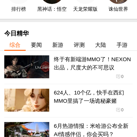
排行榜
黑神话：悟空
天龙荣耀版
诛仙世界
今日精华
综合
要闻
新游
评测
大陆
手游
终于有新端游MMO了！NEXON
出品，尺度大的不可思议
0
624人、10个亿，快手在西幻
MMO里搞了一场诡秘豪赌
0
6月热游情报：米哈游公布全新
AI情感伴侣，你会买吗？