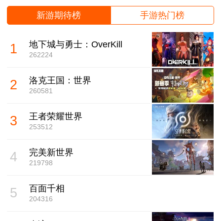
新游期待榜
手游热门榜
地下城与勇士：OverKill
1
262224
洛克王国：世界
2
260581
王者荣耀世界
3
253512
完美新世界
4
219798
百面千相
5
204316