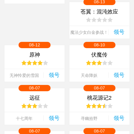
08-13
苍翼：混沌效应
领号
魔法少女白金参战！
08-12
08-10
原神
伏魔传
领号
领号
无神怜爱的雪国
天命降妖
08-07
08-07
远征
桃花源记2
领号
领号
十七周年
寻幽拾野
08-07
08-07