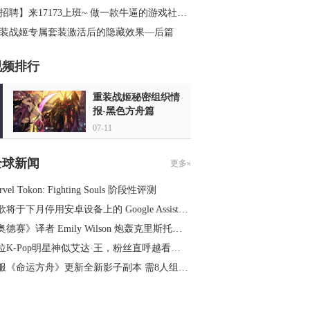
招聘】来17173上班~ 做一款牛逼的游戏社区APP
装战姬专属套装激活后的隐藏效果—后篇
视频排行
重装战姬秘密组织情
报-黑色方舟篇
07-11
全球新闻
更多»
rvel Tokon: Fighting Souls 阶段性评测
将于下月停用安卓设备上的 Google Assistant
德赛》译者 Emily Wilson 炮轰克里斯托弗·诺兰对“宙斯之法”的理解
位K-Pop明星神似艾达·王，粉丝直呼越看越像
服《命运方舟》更新全新影子副本 需8人组队挑战