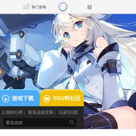
热门游戏
DNF
传奇4
剑网3旗舰版
新天龙八部
自由
诛仙世界
仙剑世界
游戏下载
YOU料社区
公测排行榜
重装战姬官网
玩家QQ群
|
|
和资源分配
