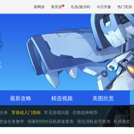
新网游
新页游
礼包/激活码
今日开服
热门页游
魔兽
天堂
区
王权与
最新攻略
精选视频
美图欣赏
任务
零基础入门指南
常见游戏问题
非酋战神推荐
赏金任务教学
招募时间对应机师速查表
强化消耗金币查询
机师推荐