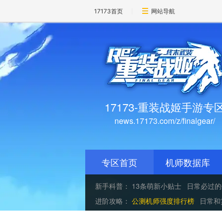
17173首页
网站导航
17173-重装战姬手游专
news.17173.com/z/finalgear/
专区首页
机师数据库
新手科普：
13条萌新小贴士
日常必过的
进阶攻略：
公测机师强度排行榜
日常和