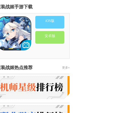
重装战姬手游下载
iOS版
安卓版
重装战姬热点推荐
更多»