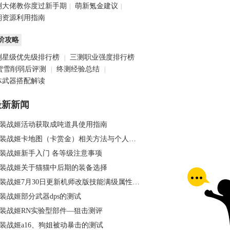
测大佬教你度过新手期
萌新氪金建议
|
|
期资源利用指南
阶攻略
测星级优先级排行榜
三测职业强度排行榜
|
蜜雪削弱后评测
终测经验总结
|
|
体武器搭配解读
最新新闻
装战姬活动获取成吨道具使用指南
装战姬卡地图（卡赏金）相关方法与个人猜想
装战姬新手入门 各等级注意事项
装战姬关于猫猫中后期的装备选择
装战姬7月30日更新机师改版技能满级属性一览
装战姬部分武器dps的测试
装战姬RN实验型部件—狙击测评
装战姬a16、狗姐被动暴击的测试