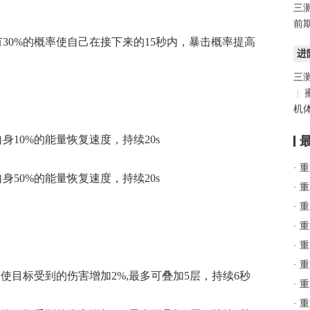
三
前
30%的概率使自己在接下来的15秒内，暴击概率提高
进
三
|
机
10%的能量恢复速度，持续20s
·
重
50%的能量恢复速度，持续20s
·
重
·
重
·
重
·
重
·
重
使目标受到的伤害增加2%,最多可叠加5层，持续6秒
·
重
·
重