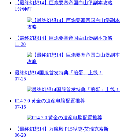
【最终幻想14】巨炮要塞帝国白山堡副本攻略
1分钟前
【最终幻想14】巨炮要塞帝国白山堡副本攻略
11-20
最终幻想14国服首发特典「煎蛋」上线！
07-25
ff14 7.0 黄金の遺産电脑配置推荐
07-15
【最终幻想14】万魔殿 P1S狱吏-艾瑞克索斯
06-20