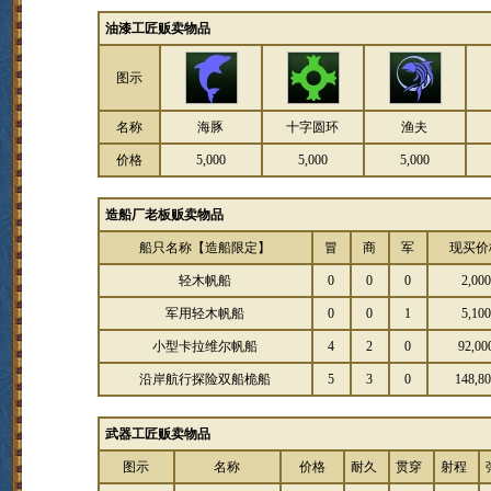
油漆工匠贩卖物品
图示
名称
海豚
十字圆环
渔夫
价格
5,000
5,000
5,000
造船厂老板贩卖物品
船只名称【造船限定】
冒
商
军
现买价
轻木帆船
0
0
0
2,000
军用轻木帆船
0
0
1
5,100
小型卡拉维尔帆船
4
2
0
92,00
沿岸航行探险双船桅船
5
3
0
148,8
武器工匠贩卖物品
图示
名称
价格
耐久
贯穿
射程