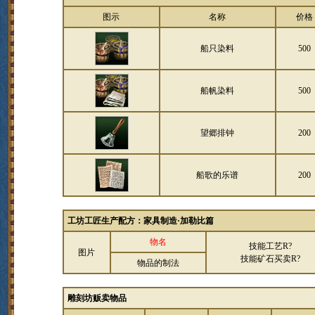
图示
名称
价格
船只染料
500
船帆染料
500
望郷排钟
200
船歌的乐谱
200
工坊工匠生产配方：家具制造·加勒比篇
物名
技能工艺R?
图片
技能矿石买卖R?
物品的制法
雕刻坊贩卖物品