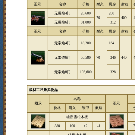
图示
名称
价格
耐久
贯穿
射程
无畏炮4门
26,600
208
70
400
无畏炮6门
81,000
312
图示
名称
价格
耐久
贯穿
射程
无常炮4门
18,200
164
无常炮6门
55,500
70
246
440
无常炮8门
103,600
328
板材工匠贩卖物品
名称
图示
图示
价格
耐久
装甲
航速
轻质雪松木板
880
100
+2
-1