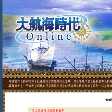
专区首页
|
新手指南
|
职业介绍
|
技能介绍
|
道具一览
|
任务大全
|
舰船资料
|
航
装备资料
|
生产资料
|
经验心得
|
玩家交流
|
心情故事
|
航海杂文
|
原创小说
|
服
大航
* 请点击选择地域查看资料：