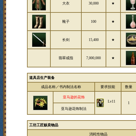
大衣
30,000
★
靴子
100
★
长剑
15,400
★
翡翠戒指
7,000,000
★
道具店生产装备
成品名称／书内制法名称
要求技能
数量
亚马逊的花饰
Lv11
1
亚马逊花饰制法
工坊工匠贩卖物品
消耗性物品