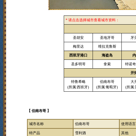
* 请点击选择城市查看城市资料：
圣胡安
圣地牙哥
牙
梅里达
维拉克鲁斯
西班牙港口
海盗岛
圣多明哥
拿索
特诺
开
特鲁希略
伯南布哥
大
(所属:西班牙)
(所属:葡萄牙)
(所属
【 伯南布哥 】
城市名称
伯南布哥
使用语言
特产品
雪利酒
其他