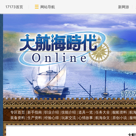
17173首页
网站导航
新网游
专区首页
|
新手指南
|
职业介绍
|
技能介绍
|
道具一览
|
任务大全
|
舰船资料
|
航
装备资料
|
生产资料
|
经验心得
|
玩家交流
|
心情故事
|
航海杂文
|
原创小说
|
服
大航