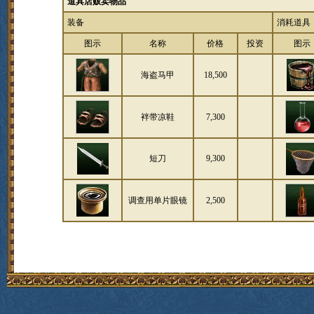
道具店贩卖物品
装备
消耗道具
图示
名称
价格
投资
图示
海盗马甲
18,500
袢带凉鞋
7,300
短刀
9,300
调查用单片眼镜
2,500