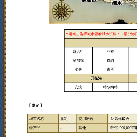
* 请点击选择城市查看城市资料：（部分港
麻六甲
亚齐
望加锡
岚屿
汶莱
古晋
开拓港
安汶
特尔纳特
【 嘉定 】
城市名称
嘉定
使用语言
孟·高棉诸语
特产品
-
其他
投资2,000,0