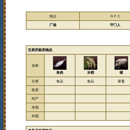
地点
ＮＰＣ
广场
守门人
交易所贩卖物品
名称
鱼肉
水稻
猪
分类
食品
食品
家畜
投资
特产
本国
外国