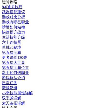
进阶攻略
8-6通关技巧
武器搭配建议
游戏对比分析
游戏有哪些职业
螃蟹如何站撸
快速提升战力
生活技能升级
六十连扭蛋
单挑35秘境
第五层宝箱
勇者试炼130关
第五层大世界
第五层宝箱位置
新手如何选职业
游戏玩法介绍
日常任务
新版奶锤
小幸技能属性详解
双手斧详解
太刀连招详解