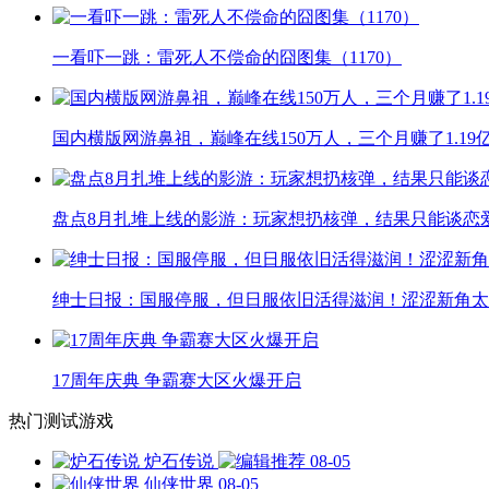
一看吓一跳：雷死人不偿命的囧图集（1170）
国内横版网游鼻祖，巅峰在线150万人，三个月赚了1.19
盘点8月扎堆上线的影游：玩家想扔核弹，结果只能谈恋
绅士日报：国服停服，但日服依旧活得滋润！涩涩新角太
17周年庆典 争霸赛大区火爆开启
热门测试游戏
炉石传说
08-05
仙侠世界
08-05