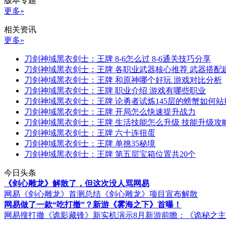
版本专题
更多»
相关资讯
更多»
刀剑神域黑衣剑士：王牌 8-6怎么过 8-6通关技巧分享
刀剑神域黑衣剑士：王牌 各职业武器核心推荐 武器搭配
刀剑神域黑衣剑士：王牌 和原神哪个好玩 游戏对比分析
刀剑神域黑衣剑士：王牌 职业介绍 游戏有哪些职业
刀剑神域黑衣剑士：王牌 论勇者试炼145层的螃蟹如何站
刀剑神域黑衣剑士：王牌 开局怎么快速提升战力
刀剑神域黑衣剑士：王牌 生活技能怎么升级 技能升级攻
刀剑神域黑衣剑士：王牌 六十连扭蛋
刀剑神域黑衣剑士：王牌 单挑35秘境
刀剑神域黑衣剑士：王牌 第五层宝箱位置共20个
今日头条
《剑心雕龙》解散了，但这次没人骂网易
网易《剑心雕龙》首测总结
《剑心雕龙》项目宣布解散
网易做了一款“吃打撤”？新游《雾海之下》首曝！
网易搜打撤《诡影藏锋》新实机演示
8月新游前瞻：《诡秘之