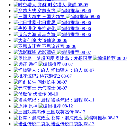
时空猎人·觉醒
08-05
穿越火线
08-06
三国大领主
08-06
七日世界
08-06
失控进化
08-06
遗忘之海
08-06
大道仙途
08-06
不思议迷宫
08-06
诡影藏锋
08-07
奥比岛：梦想国度
08-0
远征
08-07
怪物猎人：旅人
08-07
桃花源记2
08-07
问剑长生
08-07
元气骑士
08-07
伏魔传
08-10
盗墓笔记：启程
08-11
原神
08-12
三国戏英杰传
08-12
苍翼：混沌效应
08-13
诺亚传说口袋版
08-13