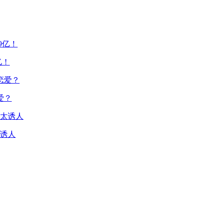
亿！
爱？
诱人