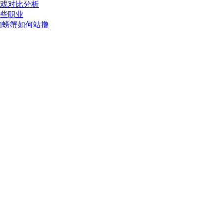
游戏对比分析
哪些职业
的螃蟹如何站撸