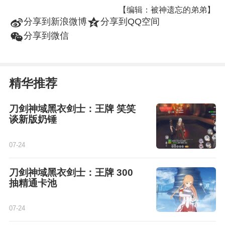
【编辑：被神遗忘的弟弟】
t
z
分享到新浪微博
分享到QQ空间
w
分享到微信
精华推荐
刀剑神域黑衣剑士：王牌 笑笑
谈新版奶锤
07-24
刀剑神域黑衣剑士：王牌 300
抽精通卡池
07-24