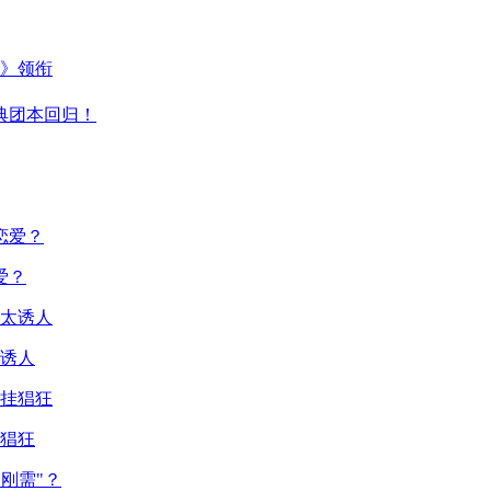
主》领衔
典团本回归！
爱？
诱人
猖狂