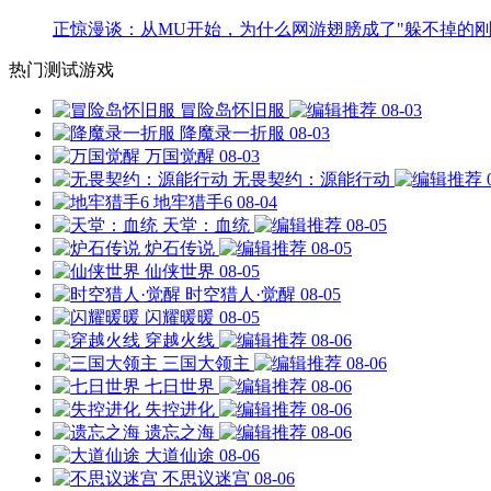
正惊漫谈：从MU开始，为什么网游翅膀成了"躲不掉的刚
热门测试游戏
冒险岛怀旧服
08-03
降魔录一折服
08-03
万国觉醒
08-03
无畏契约：源能行动
地牢猎手6
08-04
天堂：血统
08-05
炉石传说
08-05
仙侠世界
08-05
时空猎人·觉醒
08-05
闪耀暖暖
08-05
穿越火线
08-06
三国大领主
08-06
七日世界
08-06
失控进化
08-06
遗忘之海
08-06
大道仙途
08-06
不思议迷宫
08-06