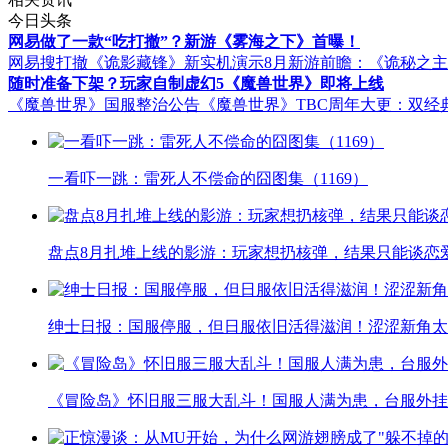
今日头条
网易做了一款“吃打撤”？新游《雾海之下》首曝！
网易搜打撤《诡影藏锋》新实机演示
8月新游前瞻：《诡秘之
随时准备下架？玩家自制虚幻5《魔兽世界》即将上线
《魔兽世界》国服整治公告
《魔兽世界》TBC周年大更：双经
一看吓一跳：雷死人不偿命的囧图集（1169）
盘点8月扎堆上线的影游：玩家想扔核弹，结果只能谈恋
绅士日报：国服停服，但日服依旧活得滋润！涩涩新角太
《冒险岛》怀旧服三服大乱斗！国服人满为患，台服外挂