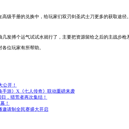
在高级手册的兑换中，给玩家们双刃剑圣武士刀更多的获取途径
抽几发搏个运气试试水就行了，主要把资源留给之后的主战步枪
对各位玩家有所帮助。
情报大公开！
唤手游》X《七人传奇》联动重磅来袭
回归，猎荒者再次集结！
启幕！
播邀请制全民赛盛大开启