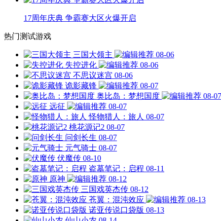
17周年庆典 争霸赛大区火爆开启
热门测试游戏
三国大领主
08-06
失控进化
08-06
不思议迷宫
08-06
诡影藏锋
08-07
奥比岛：梦想国度
08-0
远征
08-07
怪物猎人：旅人
08-07
桃花源记2
08-07
问剑长生
08-07
元气骑士
08-07
伏魔传
08-10
盗墓笔记：启程
08-11
原神
08-12
三国戏英杰传
08-12
苍翼：混沌效应
08-13
诺亚传说口袋版
08-13
仙山小农
08-14