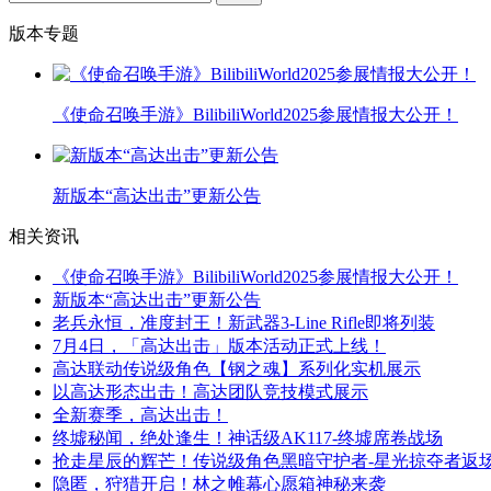
版本专题
《使命召唤手游》BilibiliWorld2025参展情报大公开！
新版本“高达出击”更新公告
相关资讯
《使命召唤手游》BilibiliWorld2025参展情报大公开！
新版本“高达出击”更新公告
老兵永恒，准度封王！新武器3-Line Rifle即将列装
7月4日，「高达出击」版本活动正式上线！
高达联动传说级角色【钢之魂】系列化实机展示
以高达形态出击！高达团队竞技模式展示
全新赛季，高达出击！
终墟秘闻，绝处逢生！神话级AK117-终墟席卷战场
抢走星辰的辉芒！传说级角色黑暗守护者-星光掠夺者返
隐匿，狩猎开启！林之帷幕心愿箱神秘来袭