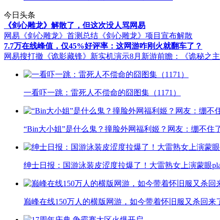
今日头条
《剑心雕龙》解散了，但这次没人骂网易
网易《剑心雕龙》首测总结
《剑心雕龙》项目宣布解散
7.7万在线峰值，仅45%好评率：这网游咋刚火就翻车了？
网易搜打撤《诡影藏锋》新实机演示
8月新游前瞻：《诡秘之
一看吓一跳：雷死人不偿命的囧图集（1171）
“Bin大小姐”是什么鬼？撞脸外网福利姬？网友：绷不住
绅士日报：国游泳装皮涩度拉爆了！大雷熟女上演蒙眼pla
巅峰在线150万人的横版网游，如今带着怀旧服又杀回来