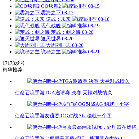
QQ炫舞2
08-15
雾海之下
08-17
逆战：未来
08-18
现代战舰
08-19
梦战：剑之海
08-20
遮天世界
08-20
大周列国志
08-20
诡秘之主
08-21
17173发号
精华推荐
使命召唤手游TGA邀请赛 决赛 天禄对战情久
使命召唤手游友谊赛 OG对战AG 稳就一个字
使命召唤手游台服最高画质试玩，处理器在燃烧！