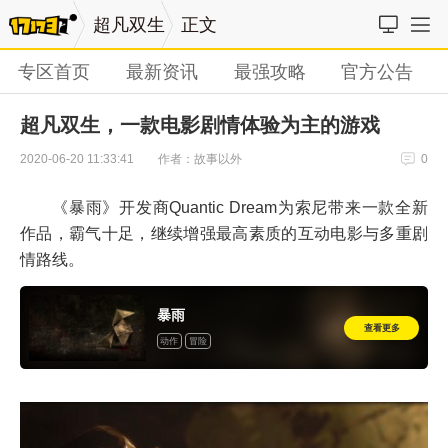
超凡双生
正文
专区首页
最新资讯
最强攻略
官方公告
超凡双生，一款电影剧情体验为主的游戏
作者：故事以外
2020-06-20 11:33:41
0
《暴雨》开发商Quantic Dream为索尼带来一款全新
作品，霸气十足，继续增强最高素质的互动电影与多重剧
情路线。
暴雨
查看更多
动作
冒险