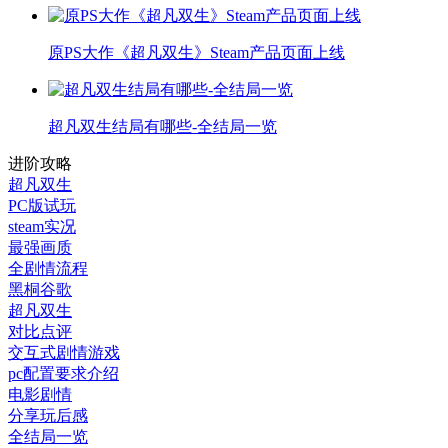
原PS大作《超凡双生》Steam产品页面上线
超凡双生结局有哪些-全结局一览
进阶攻略
超凡双生
PC版试玩
steam实况
最强画质
全剧情流程
黑桐谷歌
超凡双生
对比点评
交互式剧情游戏
pc配置要求介绍
电影剧情
分享玩后感
全结局一览