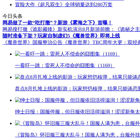
冒险大作《超凡双生》全球销量达到280万套
今日头条
网易做了一款“吃打撤”？新游《雾海之下》首曝！
网易搜打撤《诡影藏锋》新实机演示
8月新游前瞻：《诡秘之
随时准备下架？玩家自制虚幻5《魔兽世界》即将上线
《魔兽世界》国服整治公告
《魔兽世界》TBC周年大更：双经
一看吓一跳：雷死人不偿命的囧图集（1169）
盘点8月扎堆上线的影游：玩家想扔核弹，结果只能谈恋
绅士日报：国服停服，但日服依旧活得滋润！涩涩新角太
《冒险岛》怀旧服三服大乱斗！国服人满为患，台服外挂