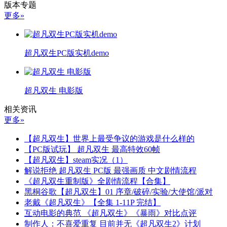
版本专题
更多»
超凡双生PC版实机demo
超凡双生 电影版
相关资讯
更多»
【超凡双生】世界上最受争议的游戏是什么样的
【PC版试玩】 超凡双生 最高特效60帧
【超凡双生】steam实况（1）
解说拒绝 超凡双生 PC版 最强画质 中文剧情流程
《超凡双生重制版》全剧情流程【合集】
黑桐谷歌【超凡双生】01 序章/破碎/实验/大使馆/派对
老戴《超凡双生》【全集 1-11P 完结】
互动电影的典范 《超凡双生》《暴雨》对比点评
制作人：不喜爱重复 目前并无《超凡双生2》计划