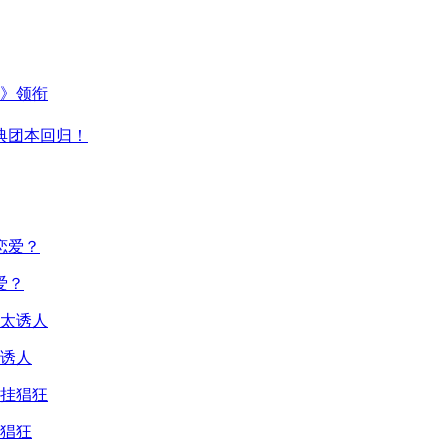
主》领衔
典团本回归！
爱？
诱人
猖狂