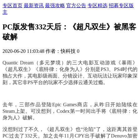
专区首页
最新资讯
最强攻略
官方公告
专区精选
招募专区版
主
PC版发售332天后：《超凡双生》被黑客
破解
2020-06-20 11:03:48
作者：快科技
0
Quantic Dream（多元梦境）的三大电影互动游戏《暴雨》
《超凡双生》《底特律：化身为人》分别是PS3、PS4时代的
独占大作，其电影级画面、分镜设计、互动玩法让玩家印象深
刻，其它非PS平台的玩家不少选择云通关过瘾。
去年，三部作品登陆Epic Games商店，从昨日开始陆续在
Steam上架。可没想到，Codex第一时间出手将《底特律：化
身为人》破解。
没想到过了不久，《超凡双生》也“沦陷”了，这距离其首登
PC过去了332天。加之去年11月CPY出手破解了Denuvo加密