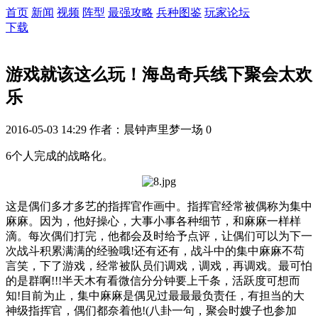
首页
新闻
视频
阵型
最强攻略
兵种图鉴
玩家论坛
下载
游戏就该这么玩！海岛奇兵线下聚会太欢
乐
2016-05-03 14:29
作者：晨钟声里梦一场
0
6个人完成的战略化。
这是偶们多才多艺的指挥官作画中。指挥官经常被偶称为集中
麻麻。因为，他好操心，大事小事各种细节，和麻麻一样样
滴。每次偶们打完，他都会及时给予点评，让偶们可以为下一
次战斗积累满满的经验哦!还有还有，战斗中的集中麻麻不苟
言笑，下了游戏，经常被队员们调戏，调戏，再调戏。最可怕
的是群啊!!!半天木有看微信分分钟要上千条，活跃度可想而
知!目前为止，集中麻麻是偶见过最最最负责任，有担当的大
神级指挥官，偶们都奈着他!(八卦一句，聚会时嫂子也参加