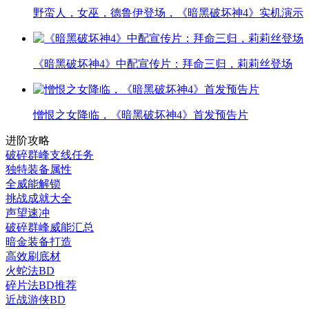
野蛮人，女巫，德鲁伊登场，《暗黑破坏神4》实机演示
《暗黑破坏神4》中配宣传片：拜命三归，莉莉丝登场
憎恨之女降临，《暗黑破坏神4》首发预告片
进阶攻略
破碎群峰支线任务
独特装备属性
全威能解锁
挑战成就大全
声望速冲
破碎群峰威能汇总
暗金装备打造
高效刷底材
火蛇法BD
碎片法BD推荐
近战游侠BD