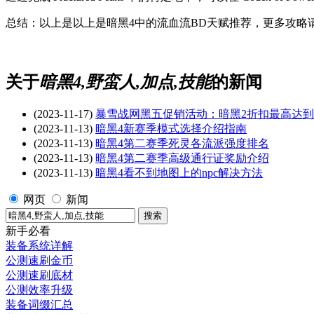
总结：以上是以上是暗黑4中的流血流BD天赋推荐，更多攻略请关
关于
暗黑4,野蛮人,加点,技能
的新闻
(2023-11-17)
暴雪战网黑五促销活动：暗黑2折扣最高达到6
(2023-11-13)
暗黑4新赛季模式选择介绍指南
(2023-11-13)
暗黑4第二赛季死灵各流派强度排名
(2023-11-13)
暗黑4第二赛季高级通行证奖励介绍
(2023-11-13)
暗黑4看不到地图上的npc解决方法
网页
新闻
新手必看
装备系统详解
公测速刷金币
公测速刷底材
公测效率升级
装备词缀汇总