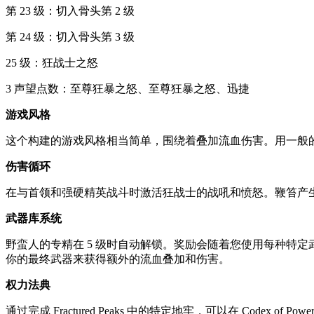
第 23 级：切入骨头第 2 级
第 24 级：切入骨头第 3 级
25 级：狂战士之怒
3 声望点数：至尊狂暴之怒、至尊狂暴之怒、迅捷
游戏风格
这个构建的游戏风格相当简单，围绕着叠加流血伤害。用一般
伤害循环
在与首领和强硬精英战斗时激活狂战士的战吼和愤怒。鞭笞产
武器库系统
野蛮人的专精在 5 级时自动解锁。奖励会随着您使用每种特
你的最终武器来获得额外的流血叠加和伤害。
权力法典
通过完成 Fractured Peaks 中的特定地牢，可以在 Cod