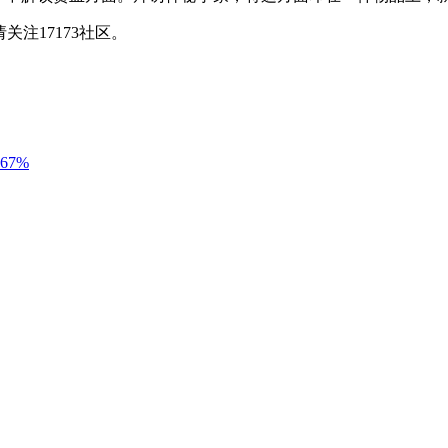
注17173社区。
7%