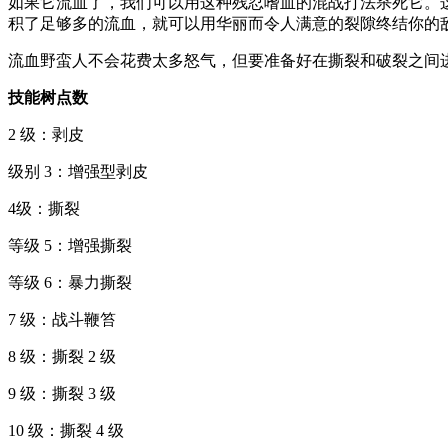
如果它流血了，我们可以用这种残忍嗜血的混战打法杀死它。这
积了足够多的流血，就可以用华丽而令人满意的裂隙终结你的
流血野蛮人不会花费太多怒气，但要准备好在撕裂和破裂之间
技能树点数
2 级：剥皮
级别 3：增强型剥皮
4级：撕裂
等级 5：增强撕裂
等级 6：暴力撕裂
7 级：战斗鞭笞
8 级：撕裂 2 级
9 级：撕裂 3 级
10 级：撕裂 4 级