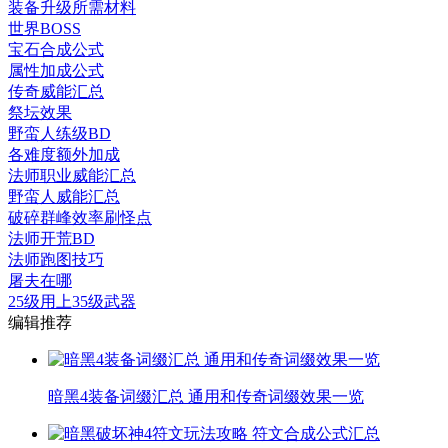
装备升级所需材料
世界BOSS
宝石合成公式
属性加成公式
传奇威能汇总
祭坛效果
野蛮人练级BD
各难度额外加成
法师职业威能汇总
野蛮人威能汇总
破碎群峰效率刷怪点
法师开荒BD
法师跑图技巧
屠夫在哪
25级用上35级武器
编辑推荐
暗黑4装备词缀汇总 通用和传奇词缀效果一览