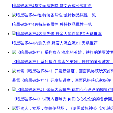
暗黑破坏神4符文玩法攻略 符文合成公式汇总
暗黑破坏神4独特装备属性 独特物品属性一览
暗黑破坏神4内测先锋 野蛮人流血流BD天赋推荐
《暗黑破坏神》系列盘点:流水的英雄，铁打的迪亚波罗
暴雪《暗黑破坏神4》开发新进度，画面风格获玩家好评
《暗黑破坏神4》试玩内容曝光 你们心心念念的德鲁伊回