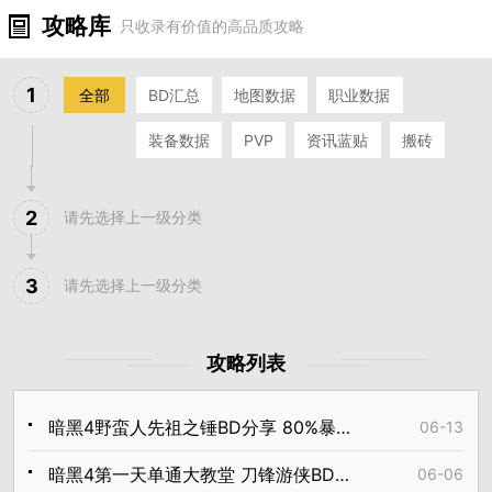
攻略库
只收录有价值的高品质攻略
1
全部
BD汇总
地图数据
职业数据
装备数据
PVP
资讯蓝贴
搬砖
2
请先选择上一级分类
3
请先选择上一级分类
攻略列表
暗黑4野蛮人先祖之锤BD分享 80%暴击三分钟速刷70层
06-13
暗黑4第一天单通大教堂 刀锋游侠BD思路分享
06-06