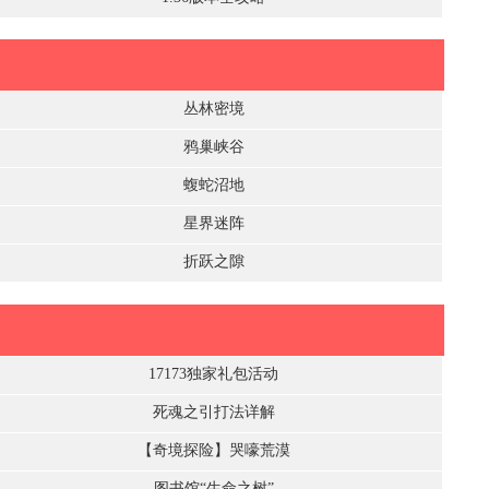
丛林密境
鸦巢峡谷
蝮蛇沼地
星界迷阵
折跃之隙
17173独家礼包活动
死魂之引打法详解
【奇境探险】哭嚎荒漠
图书馆“生命之树”