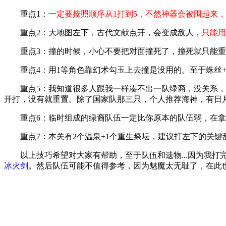
重点1：
一定要按照顺序从1打到5，不然神器会被围起来
重点2：大地图左下，古代文献点开，会变成敌人，
只能用
重点3：撞的时候，小心不要把对面撞死了，撞死就只能重
重点4：用1等角色靠幻术勾玉上去撞是没用的。
至于蛛丝
重点5：我知道很多人跟我一样凑不出一队绿裔，没关系，
开打，没有就重置。
除了国家队那三只，个人推荐海神，有日
重点6：临时组成的绿裔队伍一定比你原本的队伍弱，在
重点7：本关有2个温泉+1个重生祭坛，建议打左下的关
以上技巧希望对大家有帮助，至于队伍和遗物...因为我
冰火剑
。
然后队伍可能不值得参考，因为魅魔太无耻了，在此也