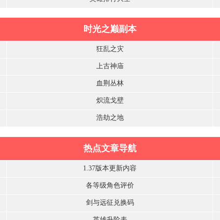
时光之巅副本
狂乱之灾
上古神庙
血荆丛林
炽流戈壁
浩劫之地
热点文章导航
1.37版本更新内容
各等级角色评价
剑与远征兑换码
英雄升阶表