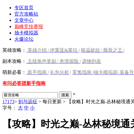
专区首页
官方攻略站
文章中心
巅峰竞技赛报
抽卡模拟器
火爆论坛
英雄攻略：
英雄介绍
|
伊莱亚&莱拉
|
格温妮丝
|
骸骨之王
|
副本攻略：
主线角色奖励
|
奇境探险
|
遗物列表
萌新必看：
新手指南
|
礼包分析
|
零氪指南
|
抽卡模拟器
|
装备升
有问必答团
新手指南
*
17173
>
剑与远征
> 每日更新 > 【攻略】时光之巅-丛林秘境
字号：
大
中
小
【攻略】时光之巅-丛林秘境通