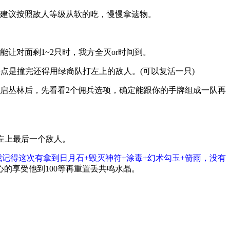
建议按照敌人等级从软的吃，慢慢拿遗物。
让对面剩1~2只时，我方全灭or时间到。
缺点是撞完还得用绿裔队打左上的敌人。
(可以复活一只)
启丛林后，先看看2个佣兵选项，确定能跟你的手牌组成一队再
左上最后一个敌人。
记得这次有拿到日月石+毁灭神符+涂毒+幻术勾玉+箭雨，没有
的享受他到100等再重置丢共鸣水晶。