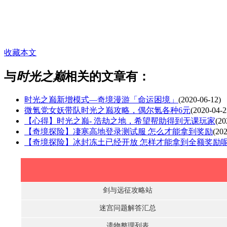
收藏本文
与
时光之巅
相关的文章有：
时光之巅新增模式—奇境漫游「命运困境」
(2020-06-12)
微氪党女妖带队时光之巅攻略，偶尔氪各种6元
(2020-04-2
【心得】时光之巅- 浩劫之地，希望帮助得到无课玩家
(20
【奇境探险】凄寒高地登录测试服 怎么才能拿到奖励
(202
【奇境探险】冰封冻土已经开放 怎样才能拿到全额奖励
剑与远征攻略站
迷宫问题解答汇总
遗物整理列表