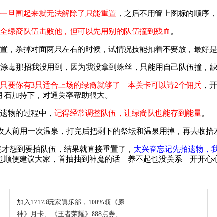
，一旦围起来就无法解除了只能重置
，之后不用管上图标的顺序，
全绿裔队伍击败他，但可以先用别的队伍撞到残血
。
置，杀掉对面两只左右的时候，试情况技能扣着不要放，最好是能
+涂毒那招我没用到，因为我没拿到蛛丝，只能用自己队伍撞，
只要你有3只适合上场的绿裔就够了，本关卡可以请2个佣兵
，开
月石加持下，对通关率帮助很大。
拿遗物的过程中，
记得经常调整队伍，让绿裔队也能存到能量
。
键敌人前用一次温泉，打完后把剩下的祭坛和温泉用掉，再去收拾
打完才想到要拍队伍，结果就直接重置了，
太兴奋忘记先拍遗物，我
顺便建议大家，首抽抽到神魔的话，养不起也没关系，开开心心
加入17173玩家俱乐部，100%领《原
神》月卡、《王者荣耀》888点券、