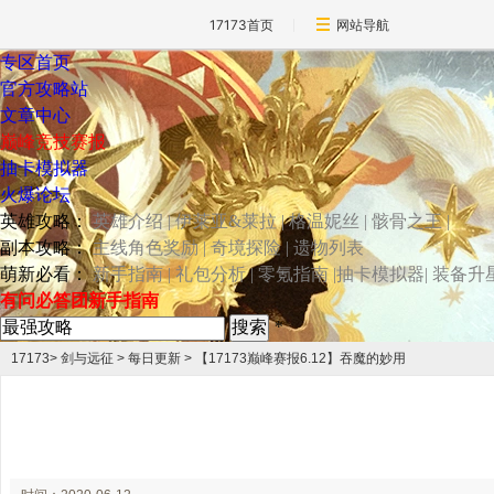
17173首页
网站导航
专区首页
官方攻略站
文章中心
巅峰竞技赛报
抽卡模拟器
火爆论坛
英雄攻略：
英雄介绍
|
伊莱亚&莱拉
|
格温妮丝
|
骸骨之王
|
副本攻略：
主线角色奖励
|
奇境探险
|
遗物列表
萌新必看：
新手指南
|
礼包分析
|
零氪指南
|
抽卡模拟器
|
装备升
有问必答团
新手指南
*
17173
>
剑与远征
> 每日更新 > 【17173巅峰赛报6.12】吞魔的妙用