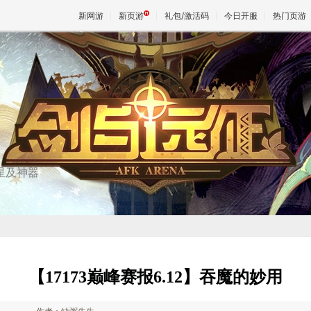
新网游
新页游
礼包/激活码
今日开服
热门页游
魔兽
天堂
王权与
星及神器
【17173巅峰赛报6.12】吞魔的妙用