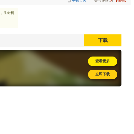
手机订阅
参与评论(
0
)
【投稿】
，生命树
下载
查看更多
立即下载