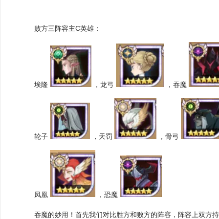
败方三阵容主C英雄：
埃隆
，龙弓
，吞魔
轮子
，天罚
，骨弓
凤凰
，恐魔
吞魔的妙用！首先我们对比胜方和败方的阵容，阵容上双方