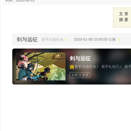
时间：2020-06-12
23:46
文 章
摘 要
剑与远征
新手30连礼包
2020-01-08 10:00:00 公测
剑与远征
新手30连礼包
新手礼包①
新
卡牌
放置