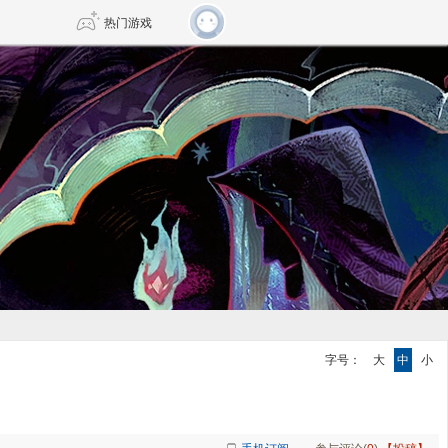
热门游戏
DNF
传奇4
剑网3旗舰版
新天龙八部
自由
诛仙世界
新仙侠5
字号：
大
中
小