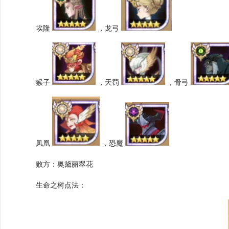
埃隆
，龙弓
猴子
，天罚
，骨弓
凤凰
，恐魔
败方：奥黛丽翠花
生命之树点法：