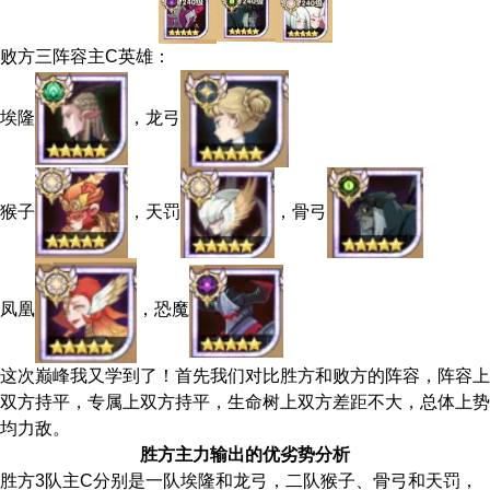
败方三阵容主C英雄：
埃隆
，龙弓
猴子
，天罚
，骨弓
凤凰
，恐魔
这次巅峰我又学到了！首先我们对比胜方和败方的阵容，阵容上
双方持平，专属上双方持平，生命树上双方差距不大，总体上势
均力敌。
胜方主力输出的优劣势分析
胜方3队主C分别是一队埃隆和龙弓，二队猴子、骨弓和天罚，