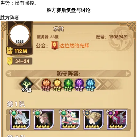
劣势：没有强控。
胜方赛后复盘与讨论
胜方阵容