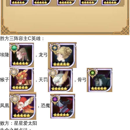
胜方三阵容主C英雄：
埃隆
，龙弓
猴子
，天罚
，骨弓
凤凰
，恐魔
败方：星星爱太阳