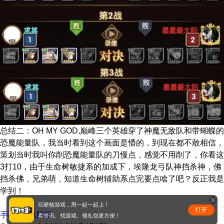
总结二：OH MY GOD,巅峰三个英雄穿了神魔无敌队和带蝴蝶的
恐魔能量队，我当时看到这个画面是懵的，到现在都不敢相信，
策划当时我叫你削恐魔能量队的刀慢点，感觉不用削了，你看这
3打10，由于生命树敏捷系的加成下，埃隆龙弓队神挡杀神，佛
挡杀佛，兄弟萌，知道生命树辅助系点完要点啥了吧？反正我是
学到！
玩硬核游戏，用一起一起上！
打开
手机版
|
电脑版
看资讯、找游戏、领礼包更方便！