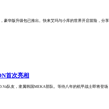
.6，豪华版升级包已推出。快来艾玛与小库的世界开启冒险，分
ON首次亮相
e曾是D.Va队友，隶属韩国MEKA部队。等待八年的机甲战士即