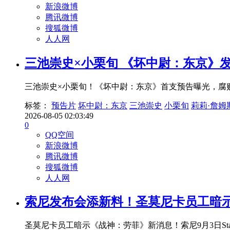
新浪微博
腾讯微博
搜狐微博
人人网
三池崇史×小栗旬 《坏中尉：东京》
三池崇史×小栗旬！《坏中尉：东京》首支预告曝光，腐
标签：
预告片
坏中尉：东京
三池崇史
小栗旬
莉莉·詹姆
2026-08-05 02:03:49
0
QQ空间
新浪微博
腾讯微博
搜狐微博
人人网
索尼发布会添新料！圣莫尼卡员工暗示
圣莫尼卡员工暗示《战神：劳菲》新消息！索尼9月3日Stat