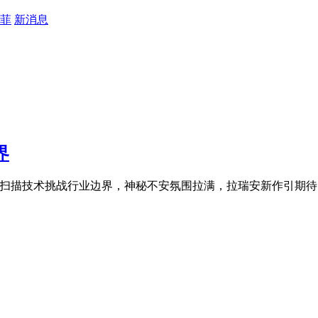
菲
新消息
界
自研3D扫描技术挑战行业边界，神秘不安氛围拉满，拉瑞安新作引期