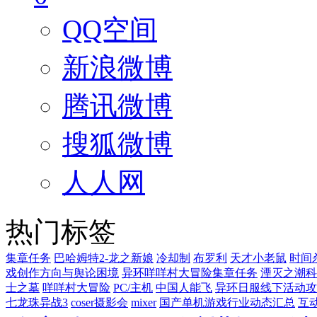
QQ空间
新浪微博
腾讯微博
搜狐微博
人人网
热门标签
集章任务
巴哈姆特2-龙之新娘
冷却制
布罗利
天才小老鼠
时间
戏创作方向与舆论困境
异环咩咩村大冒险集章任务
湮灭之潮科
士之墓
咩咩村大冒险
PC/主机
中国人能飞
异环日服线下活动攻
七龙珠异战3
coser摄影会
mixer
国产单机游戏行业动态汇总
互