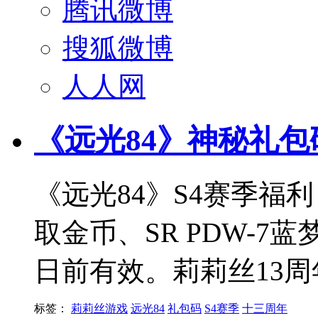
腾讯微博
搜狐微博
人人网
《远光84》神秘礼包
《远光84》S4赛季福利！
取金币、SR PDW-7蓝
日前有效。莉莉丝13
标签：
莉莉丝游戏
远光84
礼包码
S4赛季
十三周年