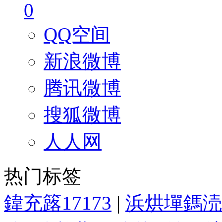
0
QQ空间
新浪微博
腾讯微博
搜狐微博
人人网
热门标签
鍏充簬17173
|
浜烘墠鎷涜