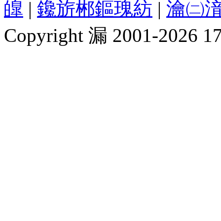
皥
|
鑱旂郴鏂瑰紡
|
瀹㈡湇
Copyright 漏 2001-2026 1717