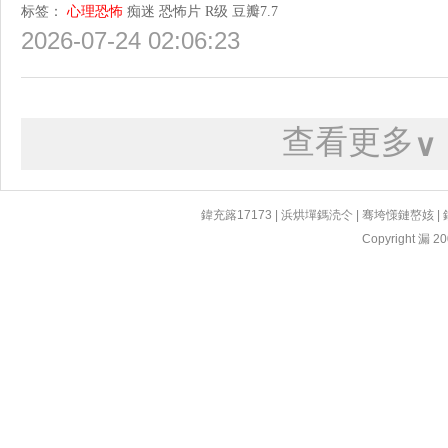
标签：
心理恐怖
痴迷
恐怖片
R级
豆瓣7.7
2026-07-24 02:06:23
查看更多
∨
鍏充簬17173
|
浜烘墠鎷涜仒
|
骞垮憡鏈嶅姟
|
Copyright 漏 200