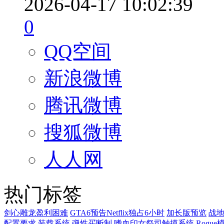
2026-04-17 10:02:39
0
QQ空间
新浪微博
腾讯微博
搜狐微博
人人网
热门标签
剑心雕龙盈利困难
GTA6预告Netflix独占6小时
加长版预览
战地
配置要求
装载系统
弹性买断制
嗜血印女祭司触摸系统
Rogue