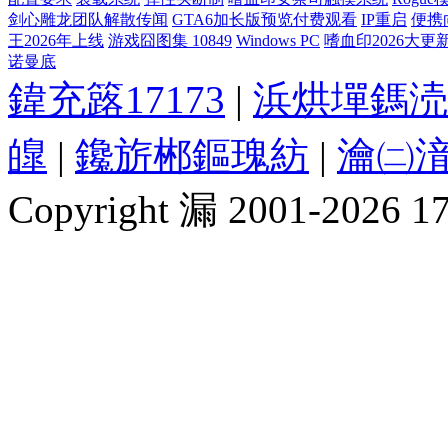
剑心雕龙团队解散传闻
GTA6加长版预览付费观看
IP重启
便携
王2026年上线
游戏囧图集 10849
Windows PC
嗜血印2026大更
诺曼底
鍏充簬17173
|
浜烘墠鎷涜
皥
|
鑱旂郴鏂瑰紡
|
瀹㈡湇
Copyright 漏 2001-2026 1717