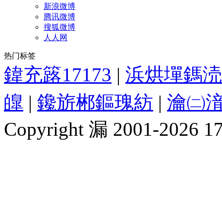
新浪微博
腾讯微博
搜狐微博
人人网
热门标签
鍏充簬17173
|
浜烘墠鎷涜
皥
|
鑱旂郴鏂瑰紡
|
瀹㈡湇
Copyright 漏 2001-2026 1717