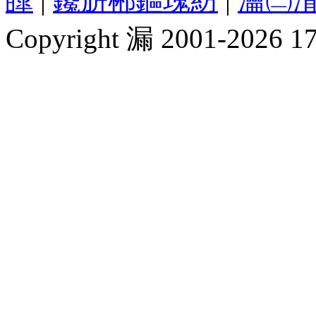
皥
|
鑱旂郴鏂瑰紡
|
瀹㈡湇
Copyright 漏 2001-2026 1717