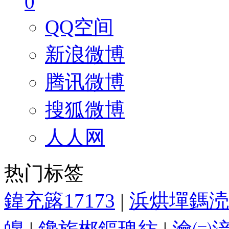
0
QQ空间
新浪微博
腾讯微博
搜狐微博
人人网
热门标签
鍏充簬17173
|
浜烘墠鎷涜