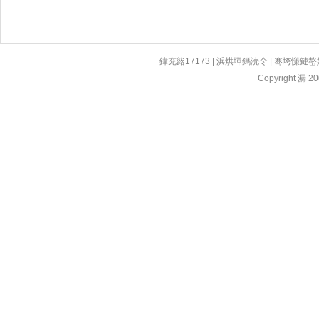
鍏充簬17173
|
浜烘墠鎷涜仒
|
骞垮憡鏈嶅
Copyright 漏 200