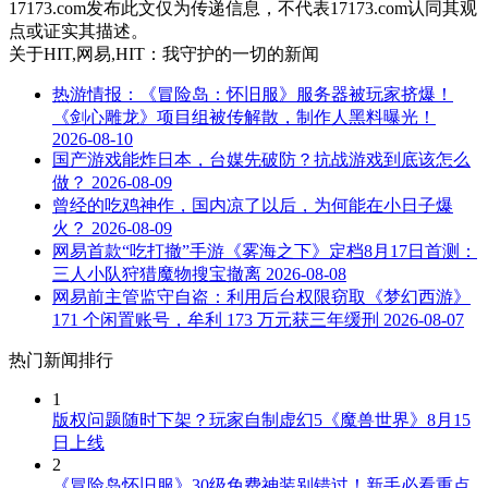
17173.com发布此文仅为传递信息，不代表17173.com认同其观
点或证实其描述。
关于
HIT,网易,HIT：我守护的一切
的新闻
热游情报：《冒险岛：怀旧服》服务器被玩家挤爆！
《剑心雕龙》项目组被传解散，制作人黑料曝光！
2026-08-10
国产游戏能炸日本，台媒先破防？抗战游戏到底该怎么
做？
2026-08-09
曾经的吃鸡神作，国内凉了以后，为何能在小日子爆
火？
2026-08-09
网易首款“吃打撤”手游《雾海之下》定档8月17日首测：
三人小队狩猎魔物搜宝撤离
2026-08-08
网易前主管监守自盗：利用后台权限窃取《梦幻西游》
171 个闲置账号，牟利 173 万元获三年缓刑
2026-08-07
热门新闻排行
1
版权问题随时下架？玩家自制虚幻5《魔兽世界》8月15
日上线
2
《冒险岛怀旧服》30级免费神装别错过！新手必看重点