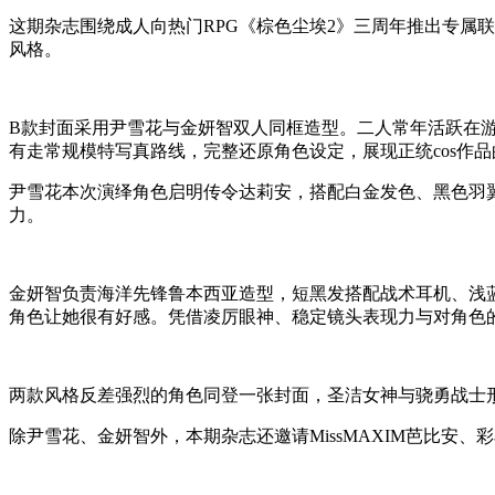
这期杂志围绕成人向热门RPG《棕色尘埃2》三周年推出专属
风格。
B款封面采用尹雪花与金妍智双人同框造型。二人常年活跃在游
有走常规模特写真路线，完整还原角色设定，展现正统cos作
尹雪花本次演绎角色启明传令达莉安，搭配白金发色、黑色羽
力。
金妍智负责海洋先锋鲁本西亚造型，短黑发搭配战术耳机、浅
角色让她很有好感。凭借凌厉眼神、稳定镜头表现力与对角色
两款风格反差强烈的角色同登一张封面，圣洁女神与骁勇战士
除尹雪花、金妍智外，本期杂志还邀请MissMAXIM芭比安、