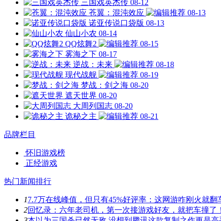
三国戏英杰传
08-12
苍翼：混沌效应
08-13
诺亚传说口袋版
08-13
仙山小农
08-14
QQ炫舞2
08-15
雾海之下
08-17
逆战：未来
08-18
现代战舰
08-19
梦战：剑之海
08-20
遮天世界
08-20
大周列国志
08-20
诡秘之主
08-21
品牌栏目
怀旧游戏榜
正经游戏
热门新闻排行
1
7.7万在线峰值，但只有45%好评率：这网游咋刚火就翻
2
回忆录：六年老司机，第一次接游戏好友，就把车撞了
3
本以为三国杀已然无敌 没想到腾讯这款复制之作更是高