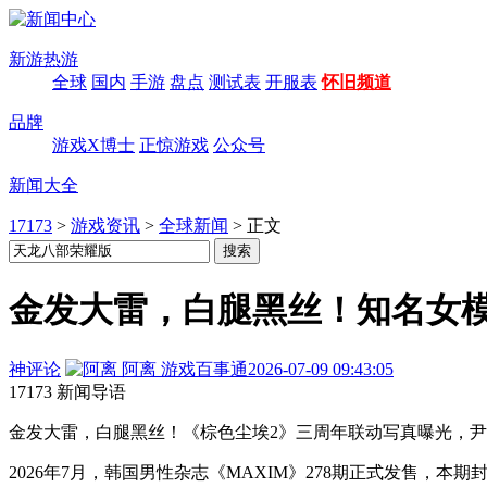
新游热游
全球
国内
手游
盘点
测试表
开服表
怀旧频道
品牌
游戏X博士
正惊游戏
公众号
新闻大全
17173
>
游戏资讯
>
全球新闻
>
正文
金发大雷，白腿黑丝！知名女模
神评论
阿离
游戏百事通
2026-07-09 09:43:05
17173 新闻导语
金发大雷，白腿黑丝！《棕色尘埃2》三周年联动写真曝光，尹
2026年7月，韩国男性杂志《MAXIM》278期正式发售，本期