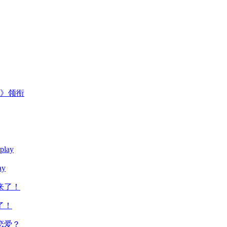
主》领衔
y
了！