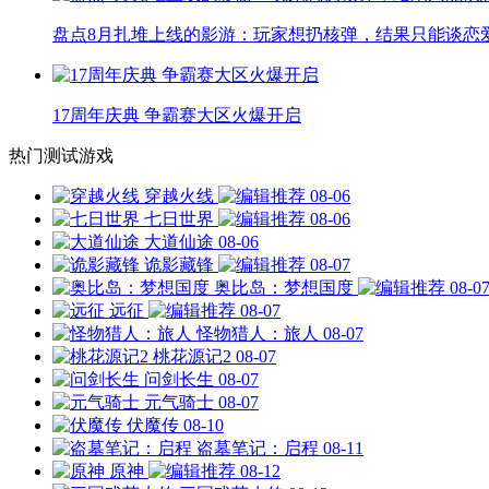
盘点8月扎堆上线的影游：玩家想扔核弹，结果只能谈恋
17周年庆典 争霸赛大区火爆开启
热门测试游戏
穿越火线
08-06
七日世界
08-06
大道仙途
08-06
诡影藏锋
08-07
奥比岛：梦想国度
08-0
远征
08-07
怪物猎人：旅人
08-07
桃花源记2
08-07
问剑长生
08-07
元气骑士
08-07
伏魔传
08-10
盗墓笔记：启程
08-11
原神
08-12