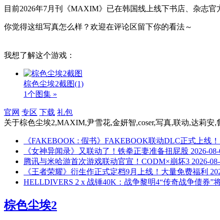
目前2026年7月刊《MAXIM》已在韩国线上线下书店、杂
你觉得这组写真怎么样？欢迎在评论区留下你的看法～
我想了解这个游戏：
棕色尘埃2截图
(1)
1个图集 »
官网
专区
下载
礼包
关于
棕色尘埃2,MAXIM,尹雪花,金妍智,coser,写真,联动,达莉
《FAKEBOOK : 假书》FAKEBOOK联动DLC正式上线！
《女神异闻录》又联动了！铁拳正妻准备扭屁股
2026-08-
腾讯与米哈游首次游戏联动官宣！CODM×崩坏3
2026-08
《王者荣耀》衍生作正式定档9月上线！大量免费福利
20
HELLDIVERS 2 x 战锤40K：战争黎明4“传奇战争债券
棕色尘埃2