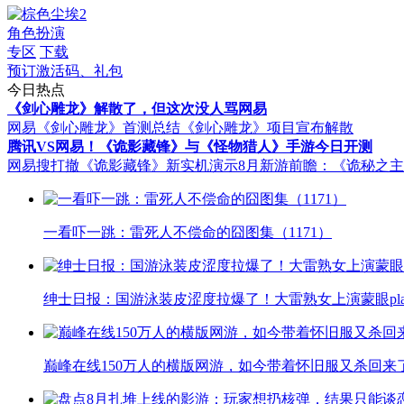
角色扮演
专区
下载
预订激活码、礼包
今日热点
《剑心雕龙》解散了，但这次没人骂网易
网易《剑心雕龙》首测总结
《剑心雕龙》项目宣布解散
腾讯VS网易！《诡影藏锋》与《怪物猎人》手游今日开测
网易搜打撤《诡影藏锋》新实机演示
8月新游前瞻：《诡秘之
一看吓一跳：雷死人不偿命的囧图集（1171）
绅士日报：国游泳装皮涩度拉爆了！大雷熟女上演蒙眼pla
巅峰在线150万人的横版网游，如今带着怀旧服又杀回来