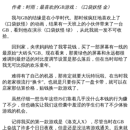
作者：时雨；最喜欢的GB游戏：《口袋妖怪 金》
我与GB的结缘是在小学时代。那时候疯狂地喜欢上了
《口袋妖怪》的动画，结果有一天班上的小伙伴带来了一台
GB，看到他在演示《口袋妖怪 绿》，从此我就一发不可收
拾。
回到家，央求妈妈给了我零花钱，买了一部屏幕有一线的
最原始“大砖头”GB。现在看来，那黄绿色的屏幕和永远都很
难调到最舒适的对比度调节设置是那么落后，但在当时却给了
我无可比拟的欢乐童年。
难得有了自己的机器，那肯定就要大玩特玩啦。在当时我
的老家很流行“换卡”。也就是只要你买了一盘卡带，就可以在
店家那估算价格，贴钱换一款游戏了。
虽然仔细一想当年这些JS们靠着几乎没什么本钱的行为赚
了不少，但也确实让我们这些囊中羞涩的学生们有了不少体验
游戏的机会。
记得我买的第一款游戏是《洛克人X》，尽管当时在GB
上奋战了许多个日日夜夜，但是还是没法将游戏通关。后来就