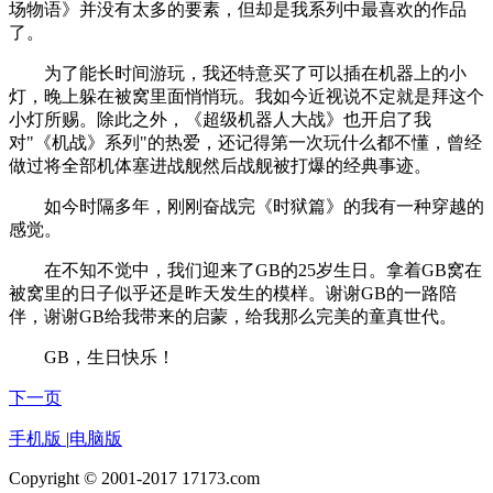
场物语》并没有太多的要素，但却是我系列中最喜欢的作品
了。
为了能长时间游玩，我还特意买了可以插在机器上的小
灯，晚上躲在被窝里面悄悄玩。我如今近视说不定就是拜这个
小灯所赐。除此之外，《超级机器人大战》也开启了我
对"《机战》系列"的热爱，还记得第一次玩什么都不懂，曾经
做过将全部机体塞进战舰然后战舰被打爆的经典事迹。
如今时隔多年，刚刚奋战完《时狱篇》的我有一种穿越的
感觉。
在不知不觉中，我们迎来了GB的25岁生日。拿着GB窝在
被窝里的日子似乎还是昨天发生的模样。谢谢GB的一路陪
伴，谢谢GB给我带来的启蒙，给我那么完美的童真世代。
GB，生日快乐！
下一页
手机版
|
电脑版
Copyright © 2001-2017 17173.com