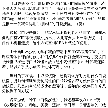
《口袋妖怪 金》是我在GB时代游玩时间最长的游戏，若
不是因为后期记忆电池没电了，我估计还是会一直在游戏当中
驰骋下去吧。说起这款游戏，当中还有当时流传很广的"复
制"Bug，当时我喜欢复制上几个“学习装置”和“大师球”，这也
是惟一一代我舍得用“大师球”的口袋妖怪。（笑）
说起《口袋妖怪》，那就不得不提到联机这事了。当年不
像现在有WIFI等便携联机方式，因此需要买上一条线缆，将
两台主机相连接，这个方式直到GBA时代还在使用。
由于当时不少的同学在我的带动下买了GB或者GBC，下
课或者体育课的时候，我们好几个伙伴就会聚在一起，交换口
袋妖怪或者进行口袋妖怪对战（这个习惯直到PSP时代我还留
着，所以几乎从小就没上过体育课，orz）。
当时为了在战斗中取得优势，还提前试探对方用什么口袋
妖怪，提前悄悄训练克制属性的口袋妖怪以应对伙伴派出的口
袋妖怪。只是如今想想多少有些唏嘘，当年的小伙伴们如今又
分散到了何方呢？
说回游戏，除了《口袋妖怪》，我还很喜欢在GB上玩
《牧场物语》。种地、买卖、逛街、节日等，尽管当年的《牧