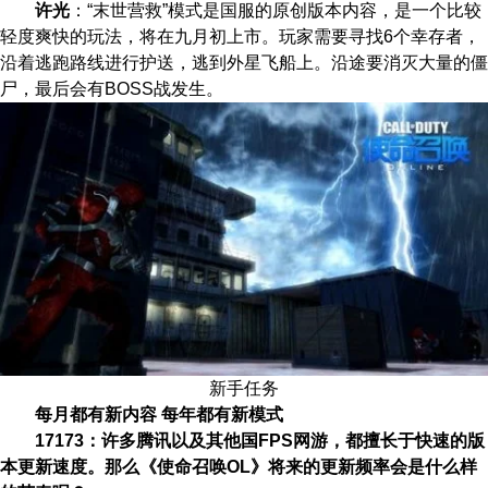
许光
：“末世营救”模式是国服的原创版本内容，是一个比较
轻度爽快的玩法，将在九月初上市。玩家需要寻找6个幸存者，
沿着逃跑路线进行护送，逃到外星飞船上。沿途要消灭大量的僵
尸，最后会有BOSS战发生。
新手任务
每月都有新内容 每年都有新模式
17173：许多腾讯以及其他国FPS网游，都擅长于快速的版
本更新速度。那么《使命召唤OL》将来的更新频率会是什么样