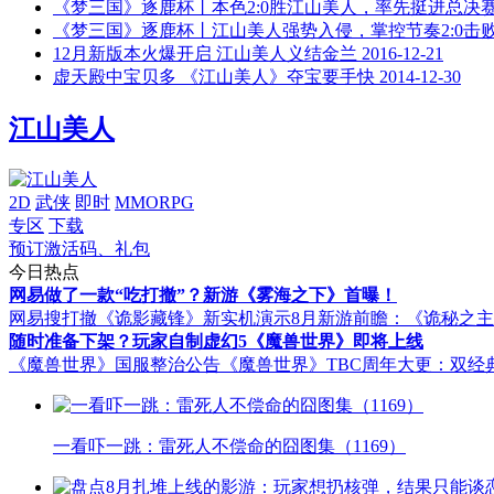
《梦三国》逐鹿杯丨本色2:0胜江山美人，率先挺进总决
《梦三国》逐鹿杯丨江山美人强势入侵，掌控节奏2:0击
12月新版本火爆开启 江山美人义结金兰
2016-12-21
虚天殿中宝贝多 《江山美人》夺宝要手快
2014-12-30
江山美人
2D
武侠
即时
MMORPG
专区
下载
预订激活码、礼包
今日热点
网易做了一款“吃打撤”？新游《雾海之下》首曝！
网易搜打撤《诡影藏锋》新实机演示
8月新游前瞻：《诡秘之
随时准备下架？玩家自制虚幻5《魔兽世界》即将上线
《魔兽世界》国服整治公告
《魔兽世界》TBC周年大更：双经
一看吓一跳：雷死人不偿命的囧图集（1169）