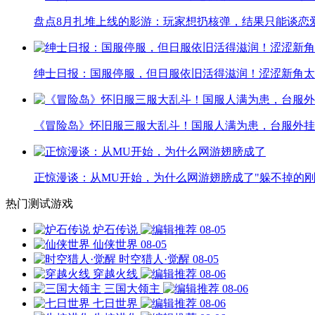
盘点8月扎堆上线的影游：玩家想扔核弹，结果只能谈恋
绅士日报：国服停服，但日服依旧活得滋润！涩涩新角太
《冒险岛》怀旧服三服大乱斗！国服人满为患，台服外挂
正惊漫谈：从MU开始，为什么网游翅膀成了"躲不掉的刚
热门测试游戏
炉石传说
08-05
仙侠世界
08-05
时空猎人·觉醒
08-05
穿越火线
08-06
三国大领主
08-06
七日世界
08-06