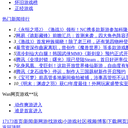
怀旧游戏榜
正经游戏
热门新闻排行
1
《永恒之塔2》《激战3》领衔！NC携多款新游参加科隆
2
网易《诡影藏锋》前瞻汇总：首测来袭，四大角色阵容
3
《激战3》首发种族揭晓！除了老三样，还有第四物种
4
暴雪资深作曲家离职，曾创作《魔兽世界》等多款游戏
5
清冷剑仙大白腿！韩国武侠MMO《新剑皇》预约正式
6
腾讯《全境封锁：曙光》现已登陆Steam，首日好评率仅3
7
化身凤凰、变巨剑！这款开放世界修仙新游，自由度有
8
腾讯《龙石战争》停运，制作人三国题材新作开启预约
9
《宝可梦》前高管多地厕间偷拍被捕，涉事高管拒不认
10
《明末：渊虚之羽》获CJ年度最佳！外网玩家盛赞实
Wan网页游戏**玩
动作爽游
进入
谁是首富
进入
17173首页
|
新闻
|
新网游
|
找游戏
|
小游戏
|
社区
|
视频
|
博客
|
下载
|
网页
返回顶部