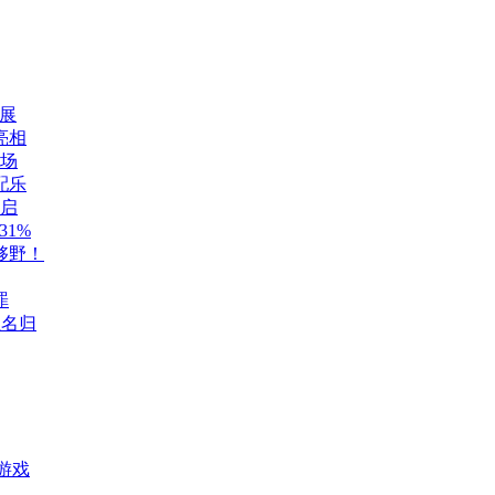
展
亮相
登场
配乐
开启
1%
够野！
罪
至名归
游戏