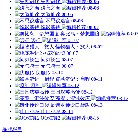
失控进化
08-06
遗忘之海
08-06
大道仙途
08-06
不思议迷宫
08-06
诡影藏锋
08-07
奥比岛：梦想国度
08-0
远征
08-07
怪物猎人：旅人
08-07
桃花源记2
08-07
问剑长生
08-07
元气骑士
08-07
伏魔传
08-10
盗墓笔记：启程
08-11
原神
08-12
三国戏英杰传
08-12
苍翼：混沌效应
08-13
诺亚传说口袋版
08-13
仙山小农
08-14
QQ炫舞2
08-15
品牌栏目