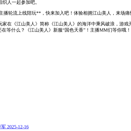
组织人一起参加吧。
女主播轮流上线陪玩**，快来加入吧！体验相拥江山美人，来场
让玩家在《江山美人》简称《江山美人》的海洋中乘风破浪，游
，还在等什么？《江山美人》新服“国色天香”！主播MM们等你哦！
季军
2025-12-16