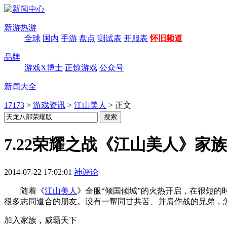
新游热游
全球
国内
手游
盘点
测试表
开服表
怀旧频道
品牌
游戏X博士
正惊游戏
公众号
新闻大全
17173
>
游戏资讯
>
江山美人
>
正文
7.22荣耀之战《江山美人》家
2014-07-22 17:02:01
神评论
随着《
江山美人
》全服“倾国倾城”的火热开启，在很短
很多志同道合的朋友。没有一帮同甘共苦、并肩作战的兄弟，
加入家族，威霸天下