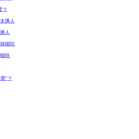
爱？
诱人
猖狂
需"？