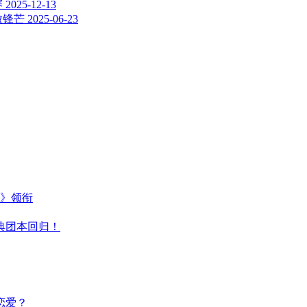
赛
2025-12-13
败锋芒
2025-06-23
主》领衔
典团本回归！